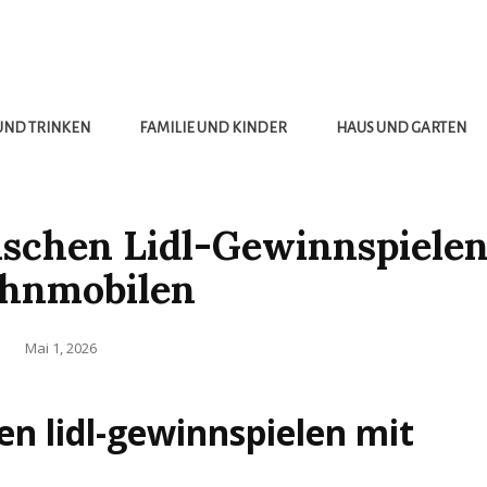
UND TRINKEN
FAMILIE UND KINDER
HAUS UND GARTEN
schen Lidl-Gewinnspielen
hnmobilen
Posted
Mai 1, 2026
on
n lidl-gewinnspielen mit