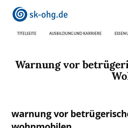
Die Besten Neuigkeiten
SK-OHG.DE
TITELSEITE
AUSBILDUNG UND KARRIERE
ESSEN 
Warnung vor betrügeri
Wo
warnung vor betrügerische
wohnmobilen