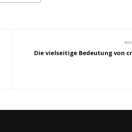
NEX
Next
Die vielseitige Bedeutung von c
Post