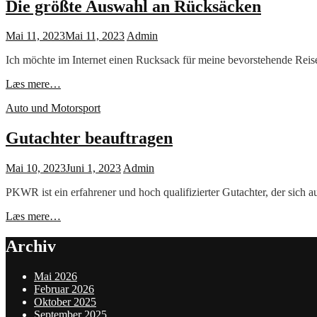
Kuscheltiere
Die größte Auswahl an Rücksäcken
online
Posted
Mai 11, 2023
Mai 11, 2023
Admin
on
Ich möchte im Internet einen Rucksack für meine bevorstehende Reise b
Die
Læs mere…
größte
Cat
Auto und Motorsport
Auswahl
Links
an
Rücksäcken
Gutachter beauftragen
Posted
Mai 10, 2023
Juni 1, 2023
Admin
on
PKWR ist ein erfahrener und hoch qualifizierter Gutachter, der sich 
Gutachter
Læs mere…
beauftragen
Archiv
Mai 2026
Februar 2026
Oktober 2025
September 2025