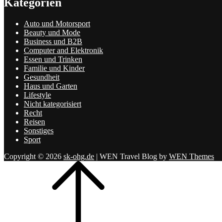
Kategorien
Auto und Motorsport
Beauty und Mode
Business und B2B
Computer and Elektronik
Essen und Trinken
Familie und Kinder
Gesundheit
Haus und Garten
Lifestyle
Nicht kategorisiert
Recht
Reisen
Sonstiges
Sport
Copyright © 2026
sk-ohg.de
|
WEN Travel Blog by
WEN Themes
Scroll
Up