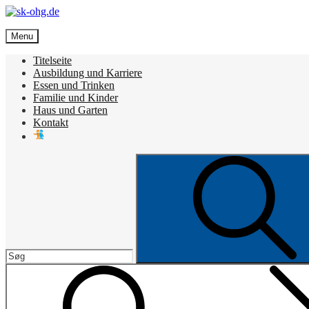
Skip
to
sk-ohg.de
content
Menu
Die besten Neuigkeiten
Titelseite
Ausbildung und Karriere
Essen und Trinken
Familie und Kinder
Haus und Garten
Kontakt
Search
for: