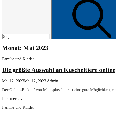
Search
for:
Monat:
Mai 2023
Cat
Familie und Kinder
Links
Die größte Auswahl an Kuscheltiere online
Posted
Mai 12, 2023
Mai 12, 2023
Admin
on
Der Online-Einkauf von Mein-pluschtier ist eine gute Möglichkeit, ei
Die
Læs mere…
größte
Cat
Familie und Kinder
Auswahl
Links
an