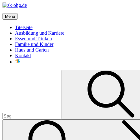
Skip
to
sk-ohg.de
content
Menu
Die besten Neuigkeiten
Titelseite
Ausbildung und Karriere
Essen und Trinken
Familie und Kinder
Haus und Garten
Kontakt
Search
for: