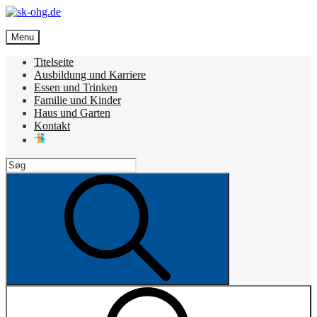
Skip
to
sk-ohg.de
content
Menu
Die besten Neuigkeiten
Titelseite
Ausbildung und Karriere
Essen und Trinken
Familie und Kinder
Haus und Garten
Kontakt
Search
for:
Search