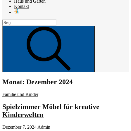
Haus und Garten
Kontakt
Search
for:
Search
Monat:
Dezember 2024
Cat
Familie und Kinder
Links
Spielzimmer Möbel für kreative
Kinderwelten
Posted
Dezember 7, 2024
Admin