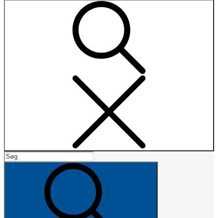
Search
Search
for:
Search