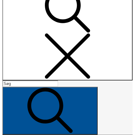
Search
Search
for:
Search