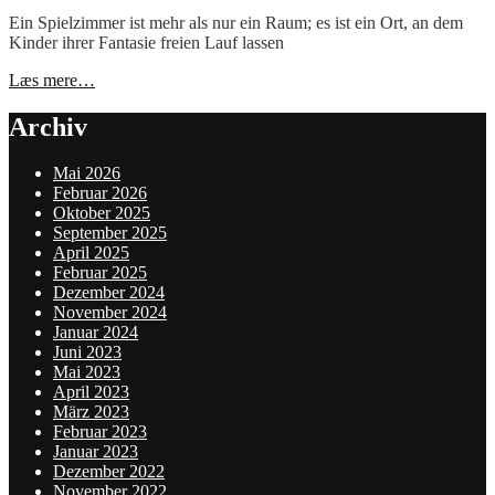
on
Ein Spielzimmer ist mehr als nur ein Raum; es ist ein Ort, an dem
Kinder ihrer Fantasie freien Lauf lassen
Spielzimmer
Læs mere…
Möbel
für
Archiv
kreative
Kinderwelten
Mai 2026
Februar 2026
Oktober 2025
September 2025
April 2025
Februar 2025
Dezember 2024
November 2024
Januar 2024
Juni 2023
Mai 2023
April 2023
März 2023
Februar 2023
Januar 2023
Dezember 2022
November 2022