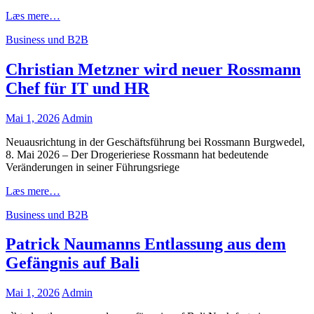
Minimalistische
Læs mere…
Radbekleidung
Cat
Business und B2B
aus
Links
Köln:
Der
Christian Metzner wird neuer Rossmann
Stil
Chef für IT und HR
von
straede
Posted
Mai 1, 2026
Admin
on
Neuausrichtung in der Geschäftsführung bei Rossmann Burgwedel,
8. Mai 2026 – Der Drogerieriese Rossmann hat bedeutende
Veränderungen in seiner Führungsriege
Christian
Læs mere…
Metzner
Cat
Business und B2B
wird
Links
neuer
Rossmann
Patrick Naumanns Entlassung aus dem
Chef
Gefängnis auf Bali
für
IT
und
Posted
Mai 1, 2026
Admin
HR
on