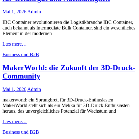
Volkswagen
Posted
Mai 1, 2026
Admin
on
IBC Container revolutionieren die Logistikbranche IBC Container,
auch bekannt als Intermediate Bulk Container, sind ein wesentliches
Element in der modernen
IBC
Læs mere…
Container:
Cat
Business und B2B
Effiziente
Links
Logistiklösung
für
MakerWorld: die Zukunft der 3D-Druck-
Gefahrgut
Community
und
Nachhaltigkeit
Posted
Mai 1, 2026
Admin
on
makerworld: ein Sprungbrett für 3D-Druck-Enthusiasten
MakerWorld stellt sich als ein Mekka für 3D-Druck-Enthusiasten
heraus, das unvergleichliches Potenzial für Wachstum und
MakerWorld:
Læs mere…
die
Cat
Business und B2B
Zukunft
Links
der