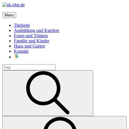
Skip
to
sk-ohg.de
content
Menu
Die besten Neuigkeiten
Titelseite
Ausbildung und Karriere
Essen und Trinken
Familie und Kinder
Haus und Garten
Kontakt
Search
for:
Search