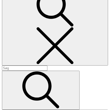
Search
Search
for:
Search