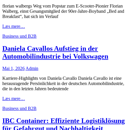
on
florian walbergs Weg vom Popstar zum E-Scooter-Pionier Florian
Walberg, einst Gesangsmitglied der 90er-Jahre-Boyband „Bed and
Breakfast“, hat sich im Verlauf
Florian
Læs mere…
Walbergs
Cat
Business und B2B
Aufstieg
Links
vom
Popstar
Daniela Cavallos Aufstieg in der
zum
Automobilindustrie bei Volkswagen
E-
Scooter-
Pionier
Posted
Mai 1, 2026
Admin
on
Karriere-Highlights von Daniela Cavallo Daniela Cavallo ist eine
herausragende Persönlichkeit in der deutschen Automobilindustrie,
die in den letzten Jahren bedeutende
Daniela
Læs mere…
Cavallos
Cat
Business und B2B
Aufstieg
Links
in
der
IBC Container: Effiziente Logistiklösung
Automobilindustrie
für Gefahrgut und Nachhaltigkeit
bei