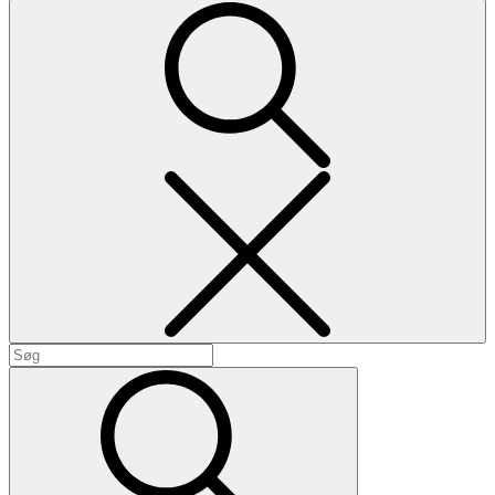
Search
Search
for:
Search