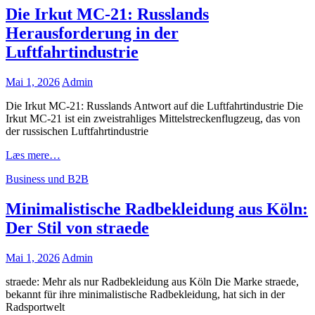
3D-
Die Irkut MC-21: Russlands
Druck-
Herausforderung in der
Community
Luftfahrtindustrie
Posted
Mai 1, 2026
Admin
on
Die Irkut MC-21: Russlands Antwort auf die Luftfahrtindustrie Die
Irkut MC-21 ist ein zweistrahliges Mittelstreckenflugzeug, das von
der russischen Luftfahrtindustrie
Die
Læs mere…
Irkut
Cat
Business und B2B
MC-
Links
21:
Russlands
Minimalistische Radbekleidung aus Köln:
Herausforderung
Der Stil von straede
in
der
Luftfahrtindustrie
Posted
Mai 1, 2026
Admin
on
straede: Mehr als nur Radbekleidung aus Köln Die Marke straede,
bekannt für ihre minimalistische Radbekleidung, hat sich in der
Radsportwelt