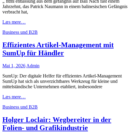
„`html entlassung aus dem gefängnis auf Bali Nach fast einem
Jahrzehnt, das Patrick Naumann in einem balinesischen Gefängnis
verbracht hat,
Patrick
Læs mere…
Naumanns
Cat
Business und B2B
Entlassung
Links
aus
dem
Effizientes Artikel-Management mit
Gefängnis
SumUp für Händler
auf
Bali
Posted
Mai 1, 2026
Admin
on
SumUp: Der digitale Helfer für effizientes Artikel-Management
SumUp hat sich als unverzichtbares Werkzeug für kleine und
mittelständische Unternehmen etabliert, insbesondere
Effizientes
Læs mere…
Artikel-
Cat
Business und B2B
Management
Links
mit
SumUp
Holger Loclair: Wegbereiter in der
für
Folien- und Grafikindustrie
Händler