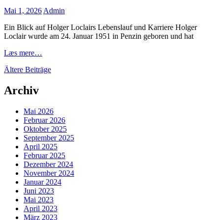
Posted
Mai 1, 2026
Admin
on
Ein Blick auf Holger Loclairs Lebenslauf und Karriere Holger
Loclair wurde am 24. Januar 1951 in Penzin geboren und hat
Holger
Læs mere…
Loclair:
Beitragsnavigation
Ältere Beiträge
Wegbereiter
in
der
Archiv
Folien-
und
Mai 2026
Grafikindustrie
Februar 2026
Oktober 2025
September 2025
April 2025
Februar 2025
Dezember 2024
November 2024
Januar 2024
Juni 2023
Mai 2023
April 2023
März 2023