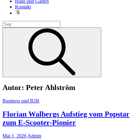
Haus und Garten
Kontakt
Search
for:
Search
Autor:
Peter Ahlström
Cat
Business und B2B
Links
Florian Walbergs Aufstieg vom Popstar
zum E-Scooter-Pionier
Posted
Mai 1, 2026
Admin