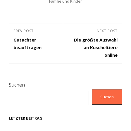
Familie und Kinder
Beitragsnavigation
Previous
PREV POST
Next
NEXT POST
Gutachter
Die größte Auswahl
Post
Post
beauftragen
an Kuscheltiere
online
Suchen
Suchen
LETZTER BEITRAG