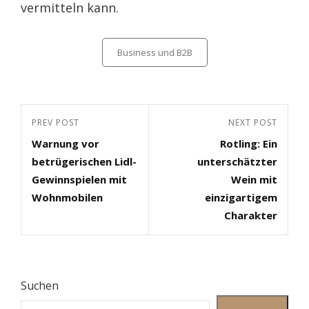
vermitteln kann.
Categories
Business und B2B
Beitragsnavigation
Previous
PREV POST
Next
NEXT POST
Warnung vor
Rotling: Ein
Post
Post
betrügerischen Lidl-
unterschätzter
Gewinnspielen mit
Wein mit
Wohnmobilen
einzigartigem
Charakter
Suchen