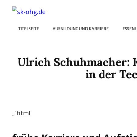
Die Besten Neuigkeiten
SK-OHG.DE
TITELSEITE
AUSBILDUNG UND KARRIERE
ESSEN 
Ulrich Schuhmacher: 
in der Te
„`html