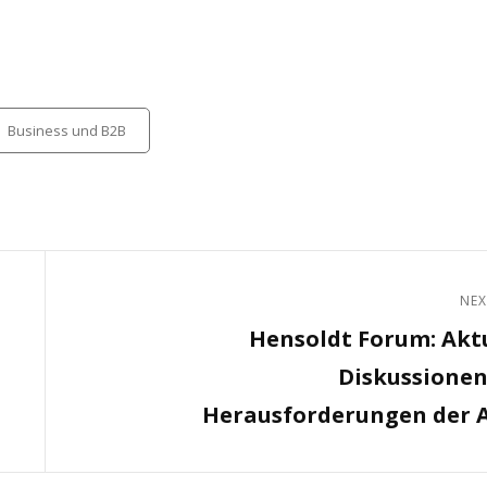
tegories
Business und B2B
NEX
Next
Hensoldt Forum: Akt
Post
Diskussione
Herausforderungen der 