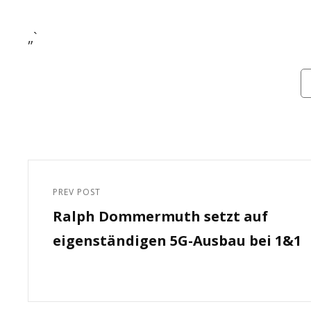
„`
Ca
Beitragsnavigation
PREV POST
Previous
Ralph Dommermuth setzt auf
Post
eigenständigen 5G-Ausbau bei 1&1