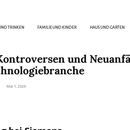
UND TRINKEN
FAMILIE UND KINDER
HAUS UND GARTEN
Kontroversen und Neuanf
chnologiebranche
Posted
Mai 1, 2026
on