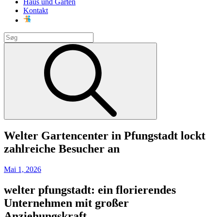
Haus und Garten
Kontakt
Search
for:
Search
Welter Gartencenter in Pfungstadt lockt
zahlreiche Besucher an
Posted
Mai 1, 2026
on
welter pfungstadt: ein florierendes
Unternehmen mit großer
Anziehungskraft