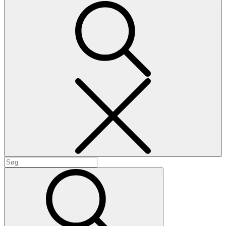
Search
Search
for:
Search