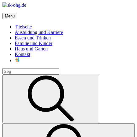
Skip
to
sk-ohg.de
content
Menu
Die besten Neuigkeiten
Titelseite
Ausbildung und Karriere
Essen und Trinken
Familie und Kinder
Haus und Garten
Kontakt
Search
for:
Search