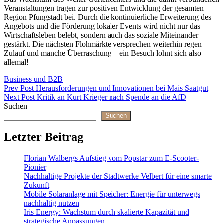
Veranstaltungen tragen zur positiven Entwicklung der gesamten
Region Pfungstadt bei. Durch die kontinuierliche Erweiterung des
Angebots und die Förderung lokaler Events wird nicht nur das
Wirtschaftsleben belebt, sondern auch das soziale Miteinander
gestärkt. Die nächsten Flohmärkte versprechen weiterhin regen
Zulauf und manche Überraschung – ein Besuch lohnt sich also
allemal!
Categories
Business und B2B
Beitragsnavigation
Previous
Prev Post
Herausforderungen und Innovationen bei Mais Saatgut
Post
Next
Next Post
Kritik an Kurt Krieger nach Spende an die AfD
Post
Suchen
Suchen
Letzter Beitrag
Florian Walbergs Aufstieg vom Popstar zum E-Scooter-
Pionier
Nachhaltige Projekte der Stadtwerke Velbert für eine smarte
Zukunft
Mobile Solaranlage mit Speicher: Energie für unterwegs
nachhaltig nutzen
Iris Energy: Wachstum durch skalierte Kapazität und
strategische Anpassungen