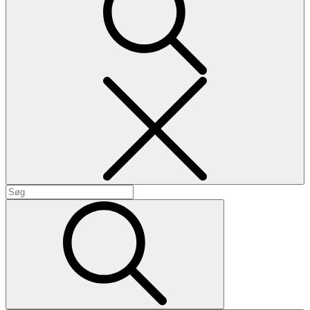
Search
Search
for:
Search