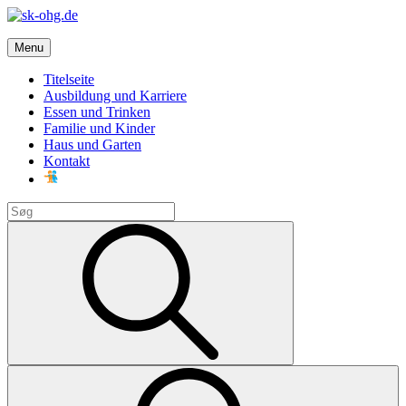
Skip
to
sk-ohg.de
content
Menu
Die besten Neuigkeiten
Titelseite
Ausbildung und Karriere
Essen und Trinken
Familie und Kinder
Haus und Garten
Kontakt
Search
for:
Search