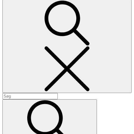
Search
Search
for:
Search