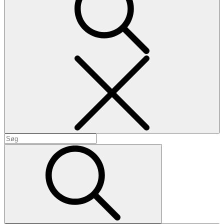
Search
Search
for:
Search