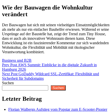
Wie der Bauwagen die Wohnkultur
verändert
Der Bauwagen hat sich mit seinen vielseitigen Einsatzmöglichkeiten
als mehr als nur ein einfacher Bauhelfer erwiesen. Während er seine
Ursprünge auf der Baustelle hat, zeigt der Trend zum Tiny House,
dass er auch als innovativer Wohnraum dienen kann. Diese
Entwicklung ist ein faszinierender Kommentar zur sich wandelnden
Wohnkultur, die Flexibilität und Mobilität mit ökologischer
Verantwortung kombiniert.
Categories
Business und B2B
Beitragsnavigation
Previous
Prev Post
AWS Summit: Einblicke in die digitale Zukunft in
Post
Hamburg 2026
Next
Next Post
GoDaddy Wildcard SSL-Zertifikat: Flexibilität und
Post
Sicherheit für Subdomains
Suchen
Suchen
Letzter Beitrag
Florian Walbergs Aufstieg vom Popstar zum E-Scooter-Pionier