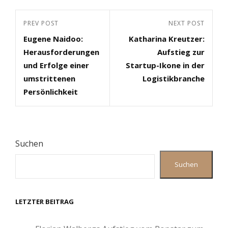
Beitragsnavigation
Previous
PREV POST
Next
NEXT POST
Eugene Naidoo:
Katharina Kreutzer:
Post
Post
Herausforderungen
Aufstieg zur
und Erfolge einer
Startup-Ikone in der
umstrittenen
Logistikbranche
Persönlichkeit
Suchen
Suchen
LETZTER BEITRAG