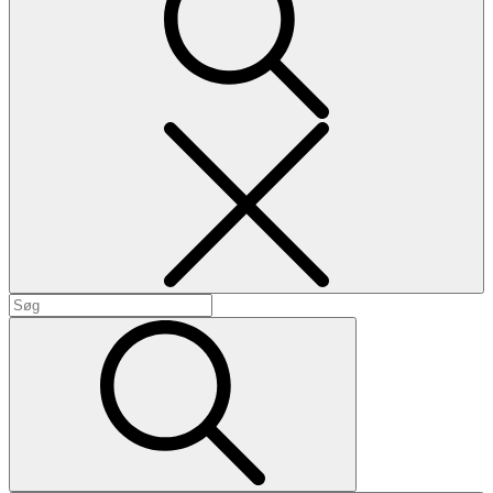
Search
Search
for:
Search