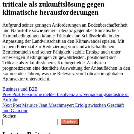
triticale als zukunftslösung gegen
klimatische herausforderungen
Aufgrund seiner geringen Anforderungen an Bodenbeschaffenheit
und Nährstoffe sowie seiner Toleranz gegenüber klimatischen
Extrembedingungen könnte Triticale eine Schlüsselrolle in der
Anpassung der Landwirtschaft an den Klimawandel spielen. Mit
seinem Potenzial zur Reduzierung von landwirtschaftlichen
Betriebsmitteln und seiner Fähigkeit, stabile Erträge auch unter
schwierigen Bedingungen zu gewährleisten, positioniert sich
Triticale als zukunftssicheres Kulturgetreide. Analysten
prognostizieren eine deutliche Ausweitung der Anbauflächen in den
kommenden Jahren, was die Relevanz von Triticale im globalen
Agrarsektor unterstreicht.
Categories
Business und B2B
Beitragsnavigation
Previous
Prev Post
Flexiprime meldet Insolvenz an: Verpackungsindustrie in
Post
Aufruhr
Next
Next Post
Maurice Jean Maschmeyer: Erfolg zwischen Geschäft
Post
und Glamour
Suchen
Suchen