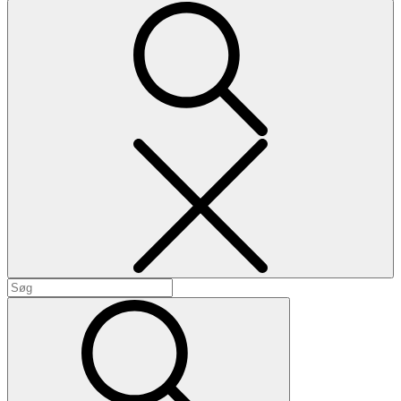
Search
Search
for:
Search