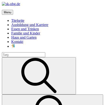
Skip
to
sk-ohg.de
content
Menu
Die besten Neuigkeiten
Titelseite
Ausbildung und Karriere
Essen und Trinken
Familie und Kinder
Haus und Garten
Kontakt
Search
for:
Search