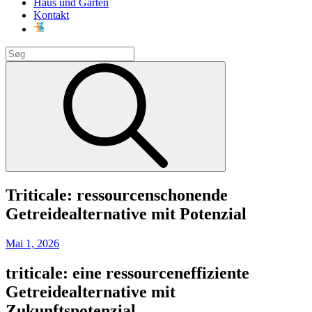
Haus und Garten
Kontakt
Search
for:
Search
Triticale: ressourcenschonende
Getreidealternative mit Potenzial
Posted
Mai 1, 2026
on
triticale: eine ressourceneffiziente
Getreidealternative mit
Zukunftspotenzial