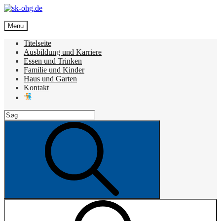
Skip
to
sk-ohg.de
content
Menu
Die besten Neuigkeiten
Titelseite
Ausbildung und Karriere
Essen und Trinken
Familie und Kinder
Haus und Garten
Kontakt
Search
for:
Search