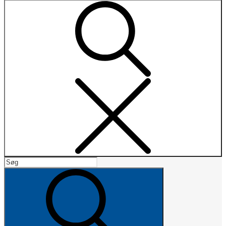
Search
Search
for:
Search