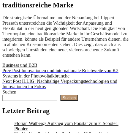
traditionsreiche Marke
Die strategische Übernahme und der Neuanfang bei Lippert
Pressath unterstreichen die Wichtigkeit der Anpassung und
Flexibilität in der heutigen globalen Wirtschaft. Die Fähigkeit von
Thermoplan, eine traditionsreiche Marke in ihr Geschäftsmodell zu
integrieren, könnte als Beispiel für andere Unternehmen dienen, die
in ähnlichen Krisenmomenten stehen. Dies zeigt, dass auch aus
schwierigen Umständen eine neue, vielversprechende Zukunft
entstehen kann.
Categories
Business und B2B
Beitragsnavigation
Previous
Prev Post
Innovationen und internationale Reichweite von K2
Post
Systems in der Photovoltaikbranche
Next
Next Post
ILLIG: Nachhaltige Verpackungstechnologien und
Post
Innovationen im Fokus
Suchen
Suchen
Letzter Beitrag
Florian Walbergs Aufstieg vom Popstar zum E-Scooter-
Pionier