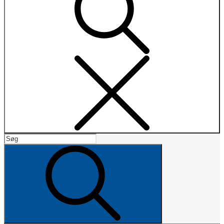
Search
Search
for:
Search