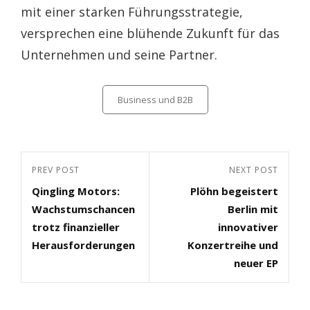
mit einer starken Führungsstrategie,
versprechen eine blühende Zukunft für das
Unternehmen und seine Partner.
Categories
Business und B2B
Beitragsnavigation
Previous
PREV POST
Next
NEXT POST
Qingling Motors:
Plöhn begeistert
Post
Post
Wachstumschancen
Berlin mit
trotz finanzieller
innovativer
Herausforderungen
Konzertreihe und
neuer EP