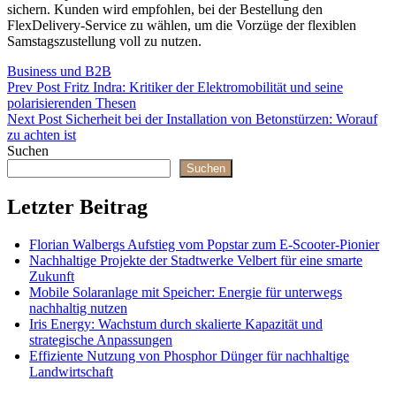
sichern. Kunden wird empfohlen, bei der Bestellung den
FlexDelivery-Service zu wählen, um die Vorzüge der flexiblen
Samstagszustellung voll zu nutzen.
Categories
Business und B2B
Beitragsnavigation
Previous
Prev Post
Fritz Indra: Kritiker der Elektromobilität und seine
Post
polarisierenden Thesen
Next
Next Post
Sicherheit bei der Installation von Betonstürzen: Worauf
Post
zu achten ist
Suchen
Suchen
Letzter Beitrag
Florian Walbergs Aufstieg vom Popstar zum E-Scooter-Pionier
Nachhaltige Projekte der Stadtwerke Velbert für eine smarte
Zukunft
Mobile Solaranlage mit Speicher: Energie für unterwegs
nachhaltig nutzen
Iris Energy: Wachstum durch skalierte Kapazität und
strategische Anpassungen
Effiziente Nutzung von Phosphor Dünger für nachhaltige
Landwirtschaft