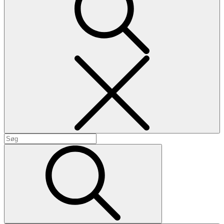
Search
Search
for:
Search