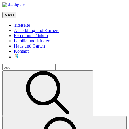
Skip
to
sk-ohg.de
content
Menu
Die besten Neuigkeiten
Titelseite
Ausbildung und Karriere
Essen und Trinken
Familie und Kinder
Haus und Garten
Kontakt
Search
for:
Search