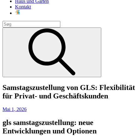
Haus und Garten
Kontakt
Search
for:
Search
Samstagszustellung von GLS: Flexibilität
für Privat- und Geschäftskunden
Posted
Mai 1, 2026
on
gls samstagszustellung: neue
Entwicklungen und Optionen