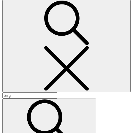
Search
Search
for:
Search