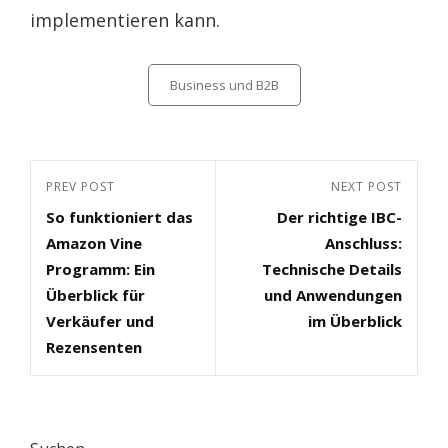
implementieren kann.
Categories
Business und B2B
Beitragsnavigation
Previous
PREV POST
Next
NEXT POST
So funktioniert das
Der richtige IBC-
Post
Post
Amazon Vine
Anschluss:
Programm: Ein
Technische Details
Überblick für
und Anwendungen
Verkäufer und
im Überblick
Rezensenten