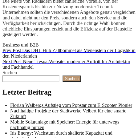
Die Miete von Radladern bietet zahlreiche Vorteile, von der
Kostenersparnis bis hin zur Nutzung modernster Technik.
Unternehmen sollten die verschiedenen Angebote genau vergleichen
und dabei nicht nur den Preis, sondern auch den Service und die
Verfügbarkeit berücksichtigen. Durch die richtige Wahl können
erhebliche Einsparungen erzielt und die Effizienz auf der Baustelle
gesteigert werden.
Categories
Business und B2B
Beitragsnavigation
Previous
Prev Post
Das DHL Hub Zaltbommel als Meilenstein der Logistik in
Post
den Niederlanden
Next
Next Post
Neue Trespa-Website: moderner Auftritt für Architektur
Post
und Fachhandel
Suchen
Suchen
Letzter Beitrag
Florian Walbergs Aufstieg vom Popstar zum E-Scooter-Pionier
Nachhaltige Projekte der Stadtwerke Velbert für eine smarte
Zukunft
Mobile Solaranlage mit Speicher: Energie für unterwegs
nachhaltig nutzen
Iris Energy: Wachstum durch skalierte Kapazität und