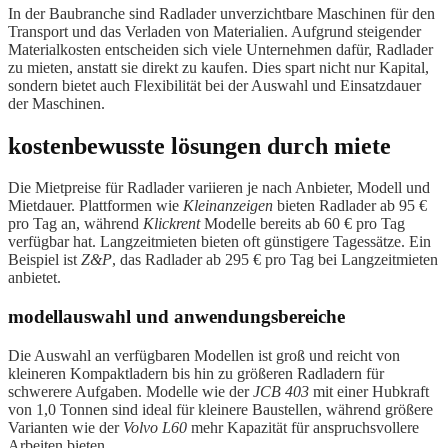
In der Baubranche sind Radlader unverzichtbare Maschinen für den
Transport und das Verladen von Materialien. Aufgrund steigender
Materialkosten entscheiden sich viele Unternehmen dafür, Radlader
zu mieten, anstatt sie direkt zu kaufen. Dies spart nicht nur Kapital,
sondern bietet auch Flexibilität bei der Auswahl und Einsatzdauer
der Maschinen.
kostenbewusste lösungen durch miete
Die Mietpreise für Radlader variieren je nach Anbieter, Modell und
Mietdauer. Plattformen wie
Kleinanzeigen
bieten Radlader ab 95 €
pro Tag an, während
Klickrent
Modelle bereits ab 60 € pro Tag
verfügbar hat. Langzeitmieten bieten oft günstigere Tagessätze. Ein
Beispiel ist
Z&P
, das Radlader ab 295 € pro Tag bei Langzeitmieten
anbietet.
modellauswahl und anwendungsbereiche
Die Auswahl an verfügbaren Modellen ist groß und reicht von
kleineren Kompaktladern bis hin zu größeren Radladern für
schwerere Aufgaben. Modelle wie der
JCB 403
mit einer Hubkraft
von 1,0 Tonnen sind ideal für kleinere Baustellen, während größere
Varianten wie der
Volvo L60
mehr Kapazität für anspruchsvollere
Arbeiten bieten.