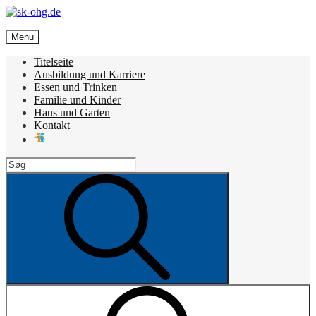
Skip
to
sk-ohg.de
content
Menu
Die besten Neuigkeiten
Titelseite
Ausbildung und Karriere
Essen und Trinken
Familie und Kinder
Haus und Garten
Kontakt
Search
for:
Search