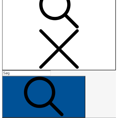
Search
Search
for:
Search