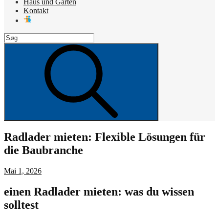
Haus und Garten
Kontakt
Search
for:
Search
Radlader mieten: Flexible Lösungen für
die Baubranche
Posted
Mai 1, 2026
on
einen Radlader mieten: was du wissen
solltest