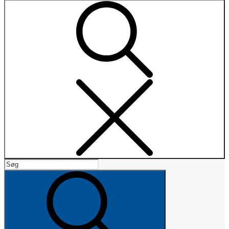
Search
Search
for:
Search