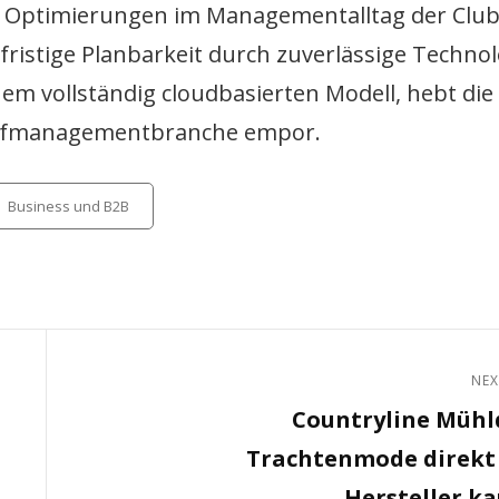
ur Optimierungen im Managementalltag der Clu
fristige Planbarkeit durch zuverlässige Technol
em vollständig cloudbasierten Modell, hebt die
 Golfmanagementbranche empor.
tegories
Business und B2B
NEX
Next
Countryline Mühl
Post
Trachtenmode direkt
Hersteller k