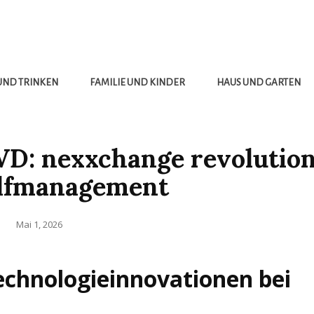
UND TRINKEN
FAMILIE UND KINDER
HAUS UND GARTEN
D: nexxchange revolution
olfmanagement
Posted
Mai 1, 2026
on
echnologieinnovationen bei