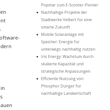
Popstar zum E-Scooter-Pionier
den
Nachhaltige Projekte der
Stadtwerke Velbert für eine
ent
smarte Zukunft
s
Mobile Solaranlage mit
Software-
Speicher: Energie für
ndern
unterwegs nachhaltig nutzen
Iris Energy: Wachstum durch
skalierte Kapazität und
strategische Anpassungen
Effiziente Nutzung von
Phosphor Dünger für
 in
nachhaltige Landwirtschaft
es
bauen