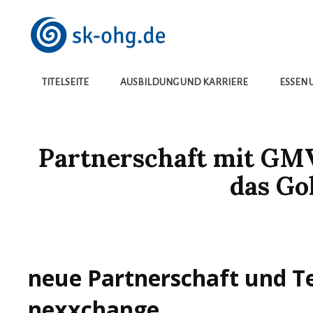
Die Besten Neuigkeiten
SK-OHG.DE
TITELSEITE
AUSBILDUNG UND KARRIERE
ESSEN 
Partnerschaft mit GMV
das G
neue Partnerschaft und T
nexxchange