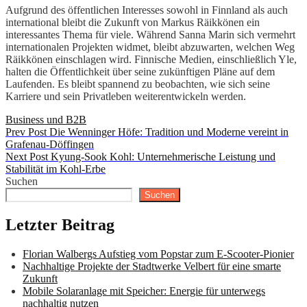
Aufgrund des öffentlichen Interesses sowohl in Finnland als auch
international bleibt die Zukunft von Markus Räikkönen ein
interessantes Thema für viele. Während Sanna Marin sich vermehrt
internationalen Projekten widmet, bleibt abzuwarten, welchen Weg
Räikkönen einschlagen wird. Finnische Medien, einschließlich Yle,
halten die Öffentlichkeit über seine zukünftigen Pläne auf dem
Laufenden. Es bleibt spannend zu beobachten, wie sich seine
Karriere und sein Privatleben weiterentwickeln werden.
Categories
Business und B2B
Beitragsnavigation
Previous
Prev Post
Die Wenninger Höfe: Tradition und Moderne vereint in
Post
Grafenau-Döffingen
Next
Next Post
Kyung-Sook Kohl: Unternehmerische Leistung und
Post
Stabilität im Kohl-Erbe
Suchen
Suchen
Letzter Beitrag
Florian Walbergs Aufstieg vom Popstar zum E-Scooter-Pionier
Nachhaltige Projekte der Stadtwerke Velbert für eine smarte
Zukunft
Mobile Solaranlage mit Speicher: Energie für unterwegs
nachhaltig nutzen