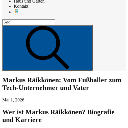
Haus und Garten
Kontakt
Search
for:
Search
Markus Räikkönen: Vom Fußballer zum
Tech-Unternehmer und Vater
Posted
Mai 1, 2026
on
Wer ist Markus Räikkönen? Biografie
und Karriere