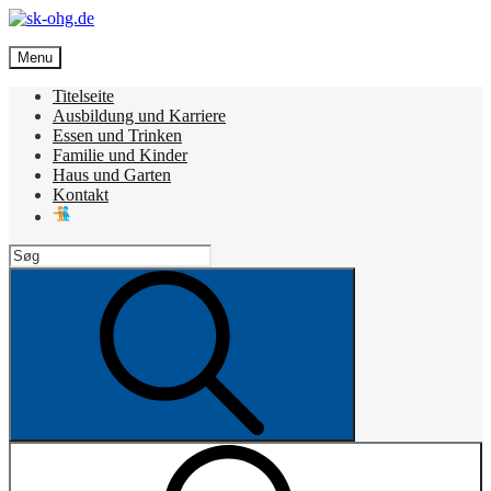
Skip
to
sk-ohg.de
content
Menu
Die besten Neuigkeiten
Titelseite
Ausbildung und Karriere
Essen und Trinken
Familie und Kinder
Haus und Garten
Kontakt
Search
for:
Search