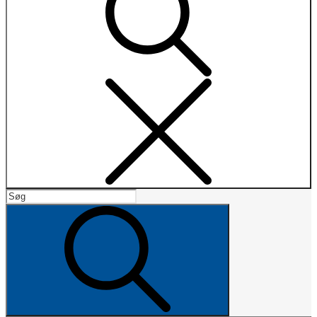
Search
Search
for:
Search