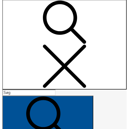
Search
Search
for:
Search