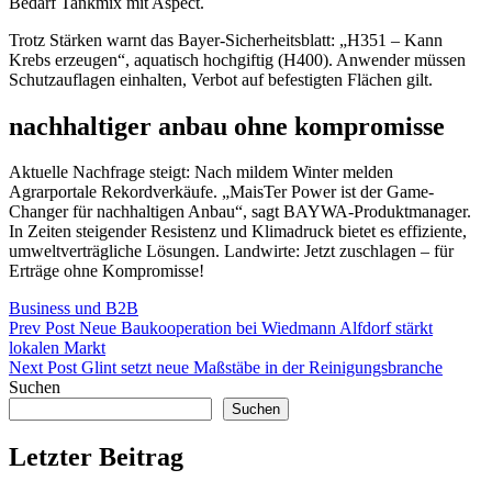
Bedarf Tankmix mit Aspect.
Trotz Stärken warnt das Bayer-Sicherheitsblatt: „H351 – Kann
Krebs erzeugen“, aquatisch hochgiftig (H400). Anwender müssen
Schutzauflagen einhalten, Verbot auf befestigten Flächen gilt.
nachhaltiger anbau ohne kompromisse
Aktuelle Nachfrage steigt: Nach mildem Winter melden
Agrarportale Rekordverkäufe. „MaisTer Power ist der Game-
Changer für nachhaltigen Anbau“, sagt BAYWA-Produktmanager.
In Zeiten steigender Resistenz und Klimadruck bietet es effiziente,
umweltverträgliche Lösungen. Landwirte: Jetzt zuschlagen – für
Erträge ohne Kompromisse!
Categories
Business und B2B
Beitragsnavigation
Previous
Prev Post
Neue Baukooperation bei Wiedmann Alfdorf stärkt
Post
lokalen Markt
Next
Next Post
Glint setzt neue Maßstäbe in der Reinigungsbranche
Post
Suchen
Suchen
Letzter Beitrag