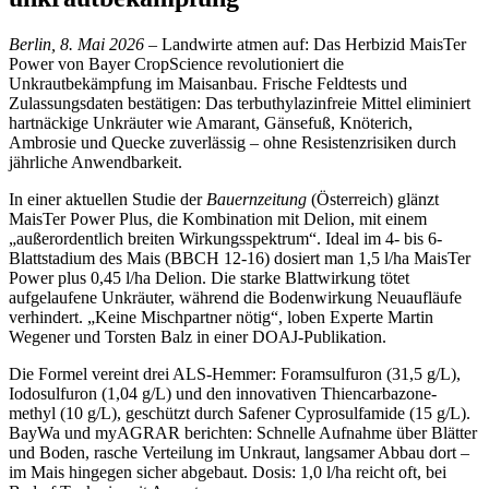
Berlin, 8. Mai 2026
– Landwirte atmen auf: Das Herbizid MaisTer
Power von Bayer CropScience revolutioniert die
Unkrautbekämpfung im Maisanbau. Frische Feldtests und
Zulassungsdaten bestätigen: Das terbuthylazinfreie Mittel eliminiert
hartnäckige Unkräuter wie Amarant, Gänsefuß, Knöterich,
Ambrosie und Quecke zuverlässig – ohne Resistenzrisiken durch
jährliche Anwendbarkeit.
In einer aktuellen Studie der
Bauernzeitung
(Österreich) glänzt
MaisTer Power Plus, die Kombination mit Delion, mit einem
„außerordentlich breiten Wirkungsspektrum“. Ideal im 4- bis 6-
Blattstadium des Mais (BBCH 12-16) dosiert man 1,5 l/ha MaisTer
Power plus 0,45 l/ha Delion. Die starke Blattwirkung tötet
aufgelaufene Unkräuter, während die Bodenwirkung Neuaufläufe
verhindert. „Keine Mischpartner nötig“, loben Experte Martin
Wegener und Torsten Balz in einer DOAJ-Publikation.
Die Formel vereint drei ALS-Hemmer: Foramsulfuron (31,5 g/L),
Iodosulfuron (1,04 g/L) und den innovativen Thiencarbazone-
methyl (10 g/L), geschützt durch Safener Cyprosulfamide (15 g/L).
BayWa und myAGRAR berichten: Schnelle Aufnahme über Blätter
und Boden, rasche Verteilung im Unkraut, langsamer Abbau dort –
im Mais hingegen sicher abgebaut. Dosis: 1,0 l/ha reicht oft, bei