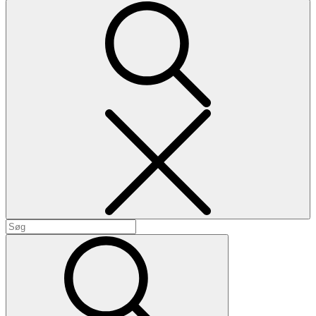
Search
Search
for:
Search