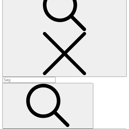
Search
Search
for:
Search