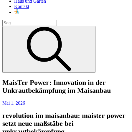
Haus und Garten
Kontakt
Search
for:
Search
MaisTer Power: Innovation in der
Unkrautbekämpfung im Maisanbau
Posted
Mai 1, 2026
on
revolution im maisanbau: maister power
setzt neue maßstäbe bei
unkrautbekämpfung