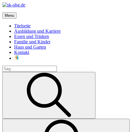
Skip
to
sk-ohg.de
content
Menu
Die besten Neuigkeiten
Titelseite
Ausbildung und Karriere
Essen und Trinken
Familie und Kinder
Haus und Garten
Kontakt
Search
for:
Search