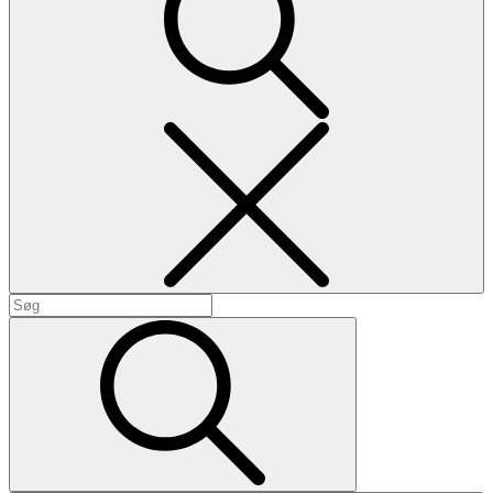
Search
Search
for:
Search