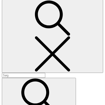
Search
Search
for:
Search