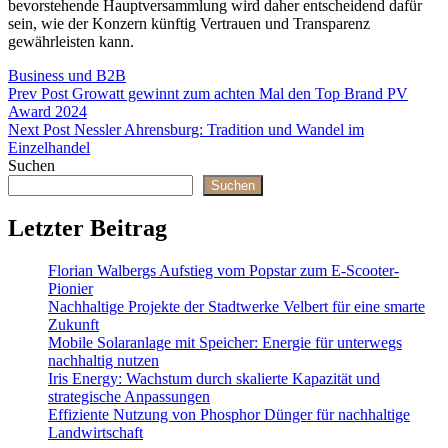
bevorstehende Hauptversammlung wird daher entscheidend dafür
sein, wie der Konzern künftig Vertrauen und Transparenz
gewährleisten kann.
Categories
Business und B2B
Beitragsnavigation
Previous
Prev Post
Growatt gewinnt zum achten Mal den Top Brand PV
Post
Award 2024
Next
Next Post
Nessler Ahrensburg: Tradition und Wandel im
Post
Einzelhandel
Suchen
Suchen
Letzter Beitrag
Florian Walbergs Aufstieg vom Popstar zum E-Scooter-
Pionier
Nachhaltige Projekte der Stadtwerke Velbert für eine smarte
Zukunft
Mobile Solaranlage mit Speicher: Energie für unterwegs
nachhaltig nutzen
Iris Energy: Wachstum durch skalierte Kapazität und
strategische Anpassungen
Effiziente Nutzung von Phosphor Dünger für nachhaltige
Landwirtschaft