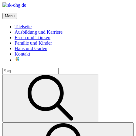
Skip
to
sk-ohg.de
content
Menu
Die besten Neuigkeiten
Titelseite
Ausbildung und Karriere
Essen und Trinken
Familie und Kinder
Haus und Garten
Kontakt
Search
for:
Search