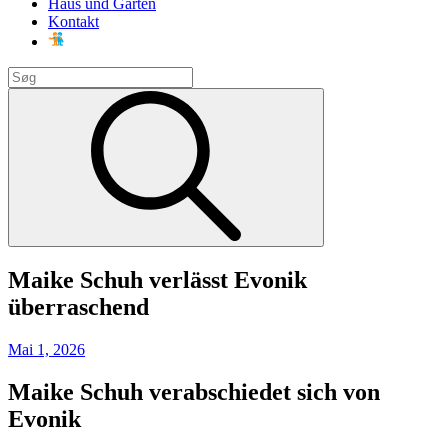
Haus und Garten
Kontakt
Search
for:
Search
Maike Schuh verlässt Evonik
überraschend
Posted
Mai 1, 2026
on
Maike Schuh verabschiedet sich von
Evonik