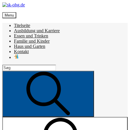
Skip
to
sk-ohg.de
content
Menu
Die besten Neuigkeiten
Titelseite
Ausbildung und Karriere
Essen und Trinken
Familie und Kinder
Haus und Garten
Kontakt
Search
for:
Search