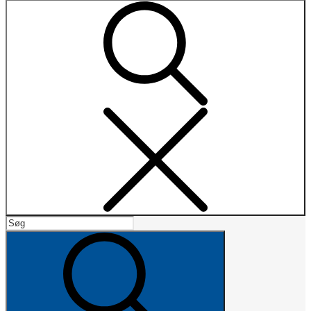
Search
Search
for:
Search