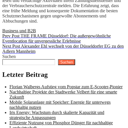
lesen und verdächtige Aktivitäten ihrem Zahlungsdienstleister und
der Verbraucherschutzzentrale melden. Die Erfahrung zeigt, dass
eine frühe Meldung und konsequente Dokumentation die besten
Schutzmechanismen gegen ungewollte Abonnements und
Abbuchungen sind.
Categories
Business und B2B
Beitragsnavigation
Previous
Prev Post
THE FRAME Düsseldorf: Die außergewöhnliche
Post
Eventlocation für unvergessliche Erlebnisse
Next
Next Post
Alexander Ehl wechselt von der Düsseldorfer EG zu den
Post
Adlern Mannheim
Suchen
Suchen
Letzter Beitrag
Florian Walbergs Aufstieg vom Popstar zum E-Scooter-Pionier
Nachhaltige Projekte der Stadtwerke Velbert für eine smarte
Zukunft
Mobile Solaranlage mit Speicher: Energie für unterwegs
nachhaltig nutzen
Iris Energy: Wachstum durch skalierte Kapazität und
strategische Anpassungen
Effiziente Nutzung von Phosphor Dünger für nachhaltige
Landwirtschaft