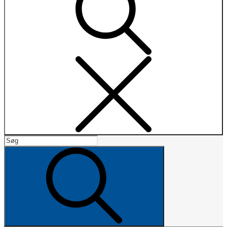
Search
Search
for:
Search