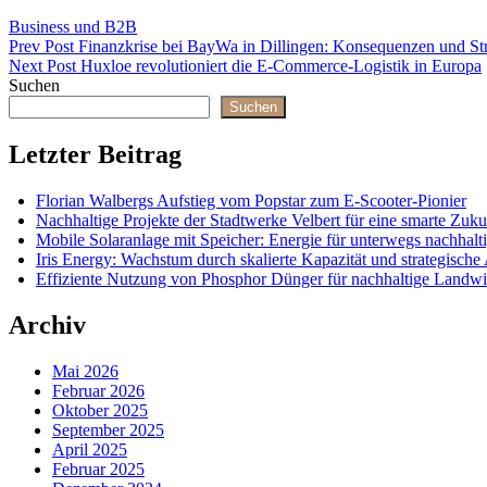
Categories
Business und B2B
Beitragsnavigation
Previous
Prev Post
Finanzkrise bei BayWa in Dillingen: Konsequenzen und Str
Post
Next
Next Post
Huxloe revolutioniert die E-Commerce-Logistik in Europa
Post
Suchen
Suchen
Letzter Beitrag
Florian Walbergs Aufstieg vom Popstar zum E-Scooter-Pionier
Nachhaltige Projekte der Stadtwerke Velbert für eine smarte Zuku
Mobile Solaranlage mit Speicher: Energie für unterwegs nachhalt
Iris Energy: Wachstum durch skalierte Kapazität und strategisch
Effiziente Nutzung von Phosphor Dünger für nachhaltige Landwir
Archiv
Mai 2026
Februar 2026
Oktober 2025
September 2025
April 2025
Februar 2025