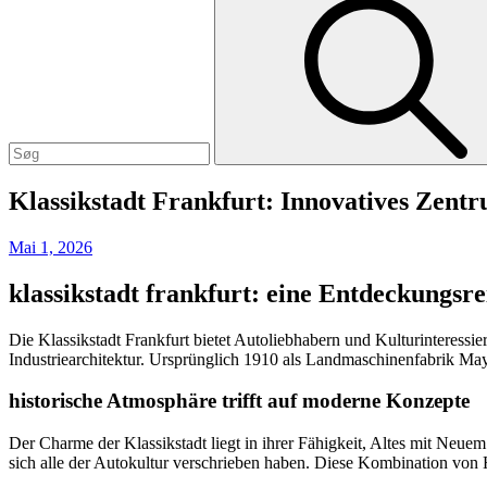
Search
for:
Klassikstadt Frankfurt: Innovatives Zent
Posted
Mai 1, 2026
on
klassikstadt frankfurt: eine Entdeckungsr
Die Klassikstadt Frankfurt bietet Autoliebhabern und Kulturinteressie
Industriearchitektur. Ursprünglich 1910 als Landmaschinenfabrik Ma
historische Atmosphäre trifft auf moderne Konzepte
Der Charme der Klassikstadt liegt in ihrer Fähigkeit, Altes mit Neu
sich alle der Autokultur verschrieben haben. Diese Kombination von H