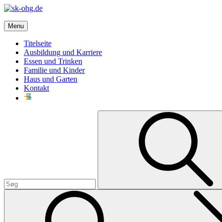
Skip
to
sk-ohg.de
content
Menu
Die besten Neuigkeiten
Titelseite
Ausbildung und Karriere
Essen und Trinken
Familie und Kinder
Haus und Garten
Kontakt
Search
for: