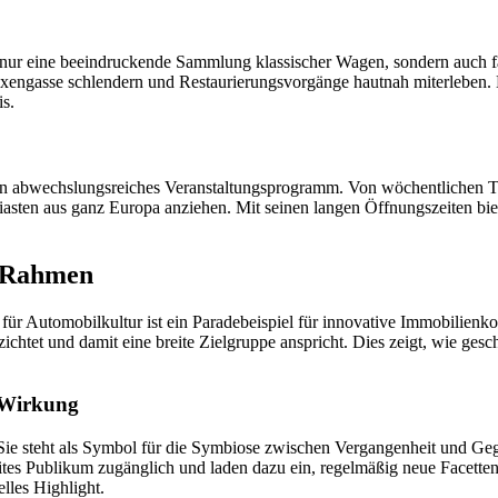
ht nur eine beeindruckende Sammlung klassischer Wagen, sondern auch f
Boxengasse schlendern und Restaurierungsvorgänge hautnah miterleben. 
s.
 ein abwechslungsreiches Veranstaltungsprogramm. Von wöchentlichen 
iasten aus ganz Europa anziehen. Mit seinen langen Öffnungszeiten b
n Rahmen
 Automobilkultur ist ein Paradebeispiel für innovative Immobilienkon
chtet und damit eine breite Zielgruppe anspricht. Dies zeigt, wie geschi
 Wirkung
r. Sie steht als Symbol für die Symbiose zwischen Vergangenheit und G
eites Publikum zugänglich und laden dazu ein, regelmäßig neue Facetten
elles Highlight.