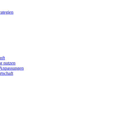
ategien
nft
ig nutzen
e Anpassungen
tschaft