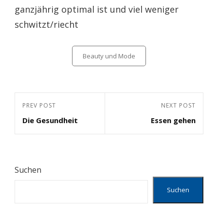
ganzjährig optimal ist und viel weniger
schwitzt/riecht
Categories
Beauty und Mode
Beitragsnavigation
Previous
PREV POST
Next
NEXT POST
Die Gesundheit
Essen gehen
Post
Post
Suchen
Suchen