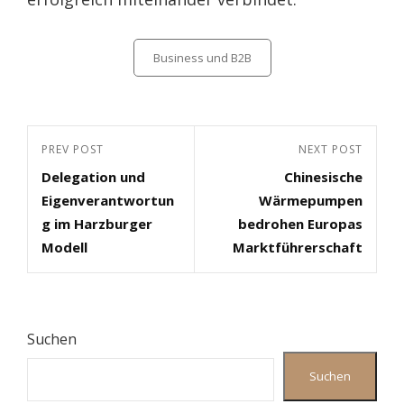
Categories
Business und B2B
Beitragsnavigation
Previous
PREV POST
Next
NEXT POST
Delegation und
Chinesische
Post
Post
Eigenverantwortun
Wärmepumpen
g im Harzburger
bedrohen Europas
Modell
Marktführerschaft
Suchen
Suchen