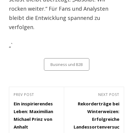
rocken weiter.“ Für Fans und Analysten
bleibt die Entwicklung spannend zu
verfolgen.
„`
Categories
Business und B2B
Beitragsnavigation
Previous
PREV POST
Next
NEXT POST
Ein inspirierendes
Rekorderträge bei
Post
Post
Leben: Maximilian
Winterweizen:
Michael Prinz von
Erfolgreiche
Anhalt
Landessortenversuc