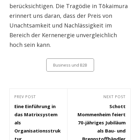
berücksichtigen. Die Tragödie in Tōkaimura
erinnert uns daran, dass der Preis von
Unachtsamkeit und Nachlässigkeit im
Bereich der Kernenergie unvergleichlich
hoch sein kann.
Categories
Business und B2B
Beitragsnavigation
Previous
PREV POST
Next
NEXT POST
Eine Einführung in
Schott
Post
Post
das Matrixsystem
Mommenheim feiert
als
70-jähriges Jubiläum
Organisationsstruk
als Bau- und
tur
Brennstoffhändler