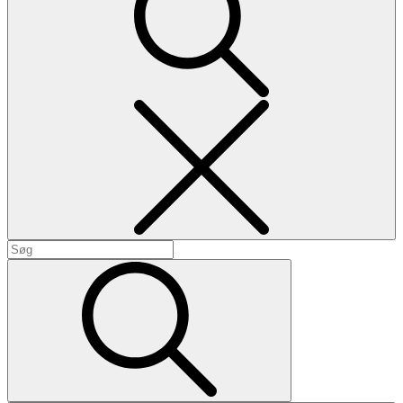
Search
Search
for:
Search