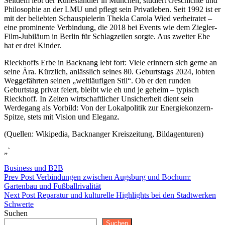
Seitdem lebt der Ruheständler in München, studiert Geschichte und
Philosophie an der LMU und pflegt sein Privatleben. Seit 1992 ist er
mit der beliebten Schauspielerin Thekla Carola Wied verheiratet –
eine prominente Verbindung, die 2018 bei Events wie dem Ziegler-
Film-Jubiläum in Berlin für Schlagzeilen sorgte. Aus zweiter Ehe
hat er drei Kinder.
Rieckhoffs Erbe in Backnang lebt fort: Viele erinnern sich gerne an
seine Ära. Kürzlich, anlässlich seines 80. Geburtstags 2024, lobten
Weggefährten seinen „weltläufigen Stil“. Ob er den runden
Geburtstag privat feiert, bleibt wie eh und je geheim – typisch
Rieckhoff. In Zeiten wirtschaftlicher Unsicherheit dient sein
Werdegang als Vorbild: Von der Lokalpolitik zur Energiekonzern-
Spitze, stets mit Vision und Eleganz.
(Quellen: Wikipedia, Backnanger Kreiszeitung, Bildagenturen)
„`
Categories
Business und B2B
Beitragsnavigation
Previous
Prev Post
Verbindungen zwischen Augsburg und Bochum:
Post
Gartenbau und Fußballrivalität
Next
Next Post
Reparatur und kulturelle Highlights bei den Stadtwerken
Post
Schwerte
Suchen
Suchen