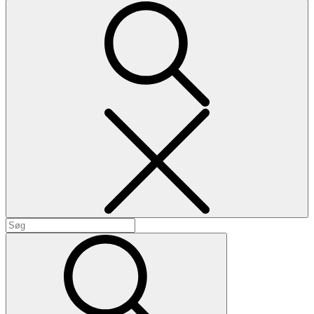
Search
Search
for:
Search