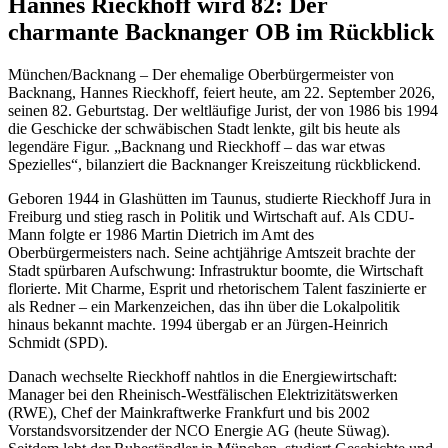
Hannes Rieckhoff wird 82: Der
charmante Backnanger OB im Rückblick
München/Backnang – Der ehemalige Oberbürgermeister von
Backnang, Hannes Rieckhoff, feiert heute, am 22. September 2026,
seinen 82. Geburtstag. Der weltläufige Jurist, der von 1986 bis 1994
die Geschicke der schwäbischen Stadt lenkte, gilt bis heute als
legendäre Figur. „Backnang und Rieckhoff – das war etwas
Spezielles“, bilanziert die Backnanger Kreiszeitung rückblickend.
Geboren 1944 in Glashütten im Taunus, studierte Rieckhoff Jura in
Freiburg und stieg rasch in Politik und Wirtschaft auf. Als CDU-
Mann folgte er 1986 Martin Dietrich im Amt des
Oberbürgermeisters nach. Seine achtjährige Amtszeit brachte der
Stadt spürbaren Aufschwung: Infrastruktur boomte, die Wirtschaft
florierte. Mit Charme, Esprit und rhetorischem Talent faszinierte er
als Redner – ein Markenzeichen, das ihn über die Lokalpolitik
hinaus bekannt machte. 1994 übergab er an Jürgen-Heinrich
Schmidt (SPD).
Danach wechselte Rieckhoff nahtlos in die Energiewirtschaft:
Manager bei den Rheinisch-Westfälischen Elektrizitätswerken
(RWE), Chef der Mainkraftwerke Frankfurt und bis 2002
Vorstandsvorsitzender der NCO Energie AG (heute Süwag).