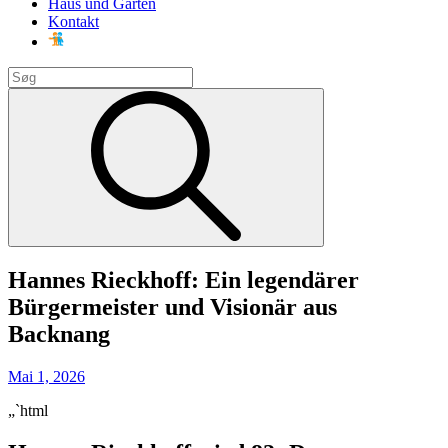
Haus und Garten
Kontakt
Search
for:
Search
Hannes Rieckhoff: Ein legendärer
Bürgermeister und Visionär aus
Backnang
Posted
Mai 1, 2026
on
„`html