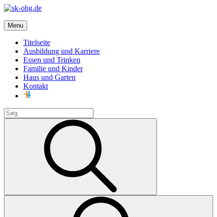
Skip
to
sk-ohg.de
content
Menu
Die besten Neuigkeiten
Titelseite
Ausbildung und Karriere
Essen und Trinken
Familie und Kinder
Haus und Garten
Kontakt
Search
for:
Search