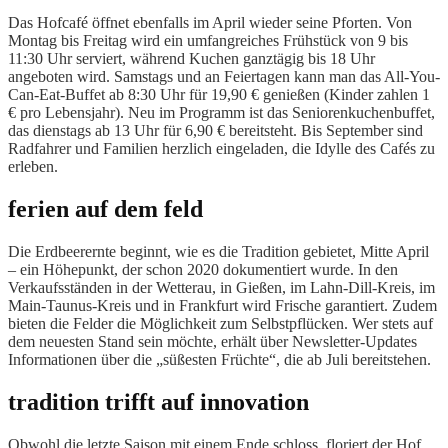
Das Hofcafé öffnet ebenfalls im April wieder seine Pforten. Von
Montag bis Freitag wird ein umfangreiches Frühstück von 9 bis
11:30 Uhr serviert, während Kuchen ganztägig bis 18 Uhr
angeboten wird. Samstags und an Feiertagen kann man das All-You-
Can-Eat-Buffet ab 8:30 Uhr für 19,90 € genießen (Kinder zahlen 1
€ pro Lebensjahr). Neu im Programm ist das Seniorenkuchenbuffet,
das dienstags ab 13 Uhr für 6,90 € bereitsteht. Bis September sind
Radfahrer und Familien herzlich eingeladen, die Idylle des Cafés zu
erleben.
ferien auf dem feld
Die Erdbeerernte beginnt, wie es die Tradition gebietet, Mitte April
– ein Höhepunkt, der schon 2020 dokumentiert wurde. In den
Verkaufsständen in der Wetterau, in Gießen, im Lahn-Dill-Kreis, im
Main-Taunus-Kreis und in Frankfurt wird Frische garantiert. Zudem
bieten die Felder die Möglichkeit zum Selbstpflücken. Wer stets auf
dem neuesten Stand sein möchte, erhält über Newsletter-Updates
Informationen über die „süßesten Früchte“, die ab Juli bereitstehen.
tradition trifft auf innovation
Obwohl die letzte Saison mit einem Ende schloss, floriert der Hof