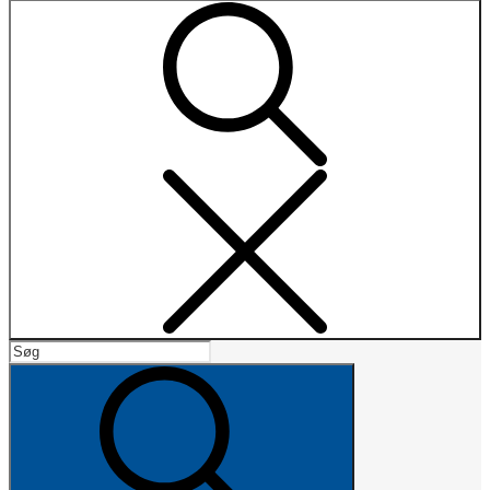
Search
Search
for:
Search