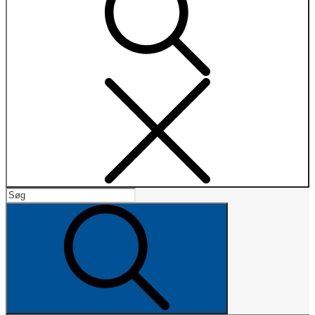
Search
Search
for:
Search