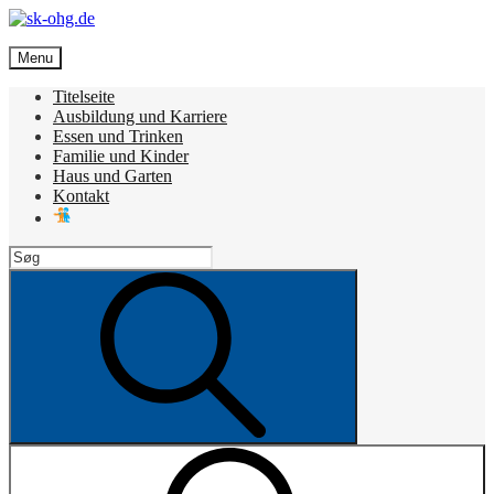
Skip
to
sk-ohg.de
content
Menu
Die besten Neuigkeiten
Titelseite
Ausbildung und Karriere
Essen und Trinken
Familie und Kinder
Haus und Garten
Kontakt
Search
for:
Search