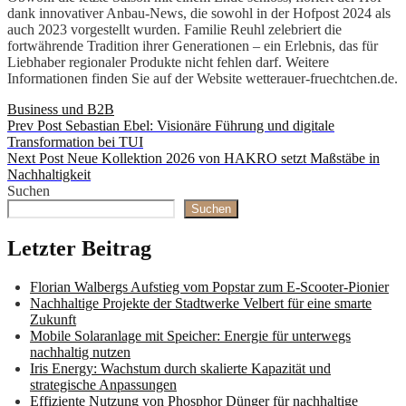
dank innovativer Anbau-News, die sowohl in der Hofpost 2024 als
auch 2023 vorgestellt wurden. Familie Reuhl zelebriert die
fortwährende Tradition ihrer Generationen – ein Erlebnis, das für
Liebhaber regionaler Produkte nicht fehlen darf. Weitere
Informationen finden Sie auf der Website wetterauer-fruechtchen.de.
Categories
Business und B2B
Beitragsnavigation
Previous
Prev Post
Sebastian Ebel: Visionäre Führung und digitale
Post
Transformation bei TUI
Next
Next Post
Neue Kollektion 2026 von HAKRO setzt Maßstäbe in
Post
Nachhaltigkeit
Suchen
Suchen
Letzter Beitrag
Florian Walbergs Aufstieg vom Popstar zum E-Scooter-Pionier
Nachhaltige Projekte der Stadtwerke Velbert für eine smarte
Zukunft
Mobile Solaranlage mit Speicher: Energie für unterwegs
nachhaltig nutzen
Iris Energy: Wachstum durch skalierte Kapazität und
strategische Anpassungen
Effiziente Nutzung von Phosphor Dünger für nachhaltige