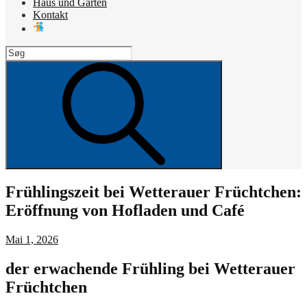
Haus und Garten
Kontakt
Search
for:
Search
Frühlingszeit bei Wetterauer Früchtchen:
Eröffnung von Hofladen und Café
Posted
Mai 1, 2026
on
der erwachende Frühling bei Wetterauer
Früchtchen