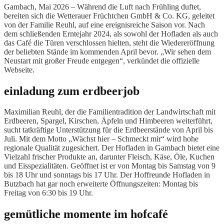
Gambach, Mai 2026 – Während die Luft nach Frühling duftet,
bereiten sich die Wetterauer Früchtchen GmbH & Co. KG, geleitet
von der Familie Reuhl, auf eine ereignisreiche Saison vor. Nach
dem schließenden Erntejahr 2024, als sowohl der Hofladen als auch
das Café die Türen verschlossen hielten, steht die Wiedereröffnung
der beliebten Stände im kommenden April bevor. „Wir sehen dem
Neustart mit großer Freude entgegen“, verkündet die offizielle
Webseite.
einladung zum erdbeerjob
Maximilian Reuhl, der die Familientradition der Landwirtschaft mit
Erdbeeren, Spargel, Kirschen, Äpfeln und Himbeeren weiterführt,
sucht tatkräftige Unterstützung für die Erdbeerstände von April bis
Juli. Mit dem Motto „Wächst hier – Schmeckt mir“ wird hohe
regionale Qualität zugesichert. Der Hofladen in Gambach bietet eine
Vielzahl frischer Produkte an, darunter Fleisch, Käse, Öle, Kuchen
und Eisspezialitäten. Geöffnet ist er von Montag bis Samstag von 9
bis 18 Uhr und sonntags bis 17 Uhr. Der Hoffreunde Hofladen in
Butzbach hat gar noch erweiterte Öffnungszeiten: Montag bis
Freitag von 6:30 bis 19 Uhr.
gemütliche momente im hofcafé