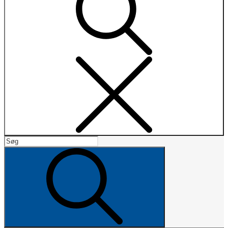
Search
Search
for:
Search