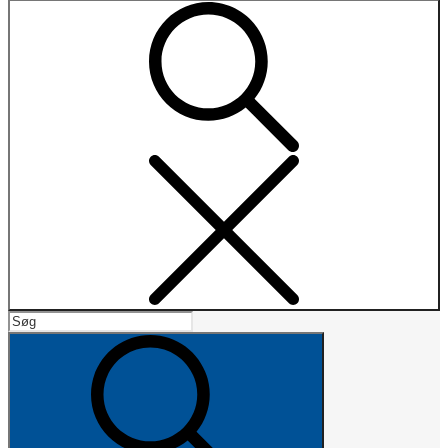
Search
Search
for:
Search