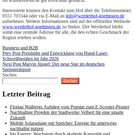
für Kundenbesuche gut erreichbar gemacht.
Interessierte können den Kontakt zum Hof über die Telefonnummer
0551 703344 oder via E-Mail an
info@werderhof-goettingen.de
aufnehmen. Weitere Informationen sind auf der offiziellen Webseite
www.werderhof-goettingen.de
zu finden. Der Werderhof bleibt
somit eine zentrale Adresse für alle, die den echten Geschmack der
Region erleben wollen.
Categories
Business und B2B
Beitragsnavigation
Previous
Prev Post
Preishöhe und Entwicklung von Hand-Laser-
Post
Schweißgeräten im Jahr 2026
Next
Next Post
Marvin Jüngel: Der neue Star im deutschen
Post
Springreitsport
Suchen
Suchen
Letzter Beitrag
Florian Walbergs Aufstieg vom Popstar zum E-Scooter-Pionier
Nachhaltige Projekte der Stadtwerke Velbert für eine smarte
Zukunft
Mobile Solaranlage mit Speicher: Energie für unterwegs
nachhaltig nutzen
Iris Energy: Wachstum durch skalierte Kapazität und