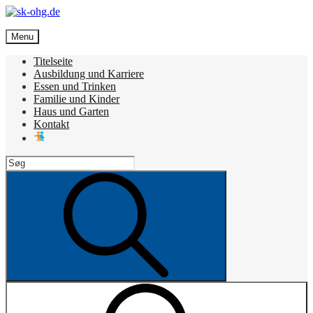
Skip
to
sk-ohg.de
content
Menu
Die besten Neuigkeiten
Titelseite
Ausbildung und Karriere
Essen und Trinken
Familie und Kinder
Haus und Garten
Kontakt
Search
for:
Search