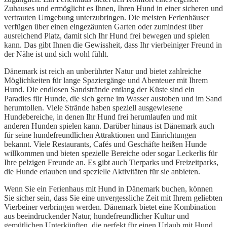
Zuhauses und ermöglicht es Ihnen, Ihren Hund in einer sicheren und
vertrauten Umgebung unterzubringen. Die meisten Ferienhäuser
verfügen über einen eingezäunten Garten oder zumindest über
ausreichend Platz, damit sich Ihr Hund frei bewegen und spielen
kann. Das gibt Ihnen die Gewissheit, dass Ihr vierbeiniger Freund in
der Nähe ist und sich wohl fühlt.
Dänemark ist reich an unberührter Natur und bietet zahlreiche
Möglichkeiten für lange Spaziergänge und Abenteuer mit Ihrem
Hund. Die endlosen Sandstrände entlang der Küste sind ein
Paradies für Hunde, die sich gerne im Wasser austoben und im Sand
herumtollen. Viele Strände haben speziell ausgewiesene
Hundebereiche, in denen Ihr Hund frei herumlaufen und mit
anderen Hunden spielen kann. Darüber hinaus ist Dänemark auch
für seine hundefreundlichen Attraktionen und Einrichtungen
bekannt. Viele Restaurants, Cafés und Geschäfte heißen Hunde
willkommen und bieten spezielle Bereiche oder sogar Leckerlis für
Ihre pelzigen Freunde an. Es gibt auch Tierparks und Freizeitparks,
die Hunde erlauben und spezielle Aktivitäten für sie anbieten.
Wenn Sie ein Ferienhaus mit Hund in Dänemark buchen, können
Sie sicher sein, dass Sie eine unvergessliche Zeit mit Ihrem geliebten
Vierbeiner verbringen werden. Dänemark bietet eine Kombination
aus beeindruckender Natur, hundefreundlicher Kultur und
gemütlichen Unterkünften, die perfekt für einen Urlaub mit Hund