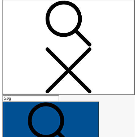
Search
Search
for:
Search