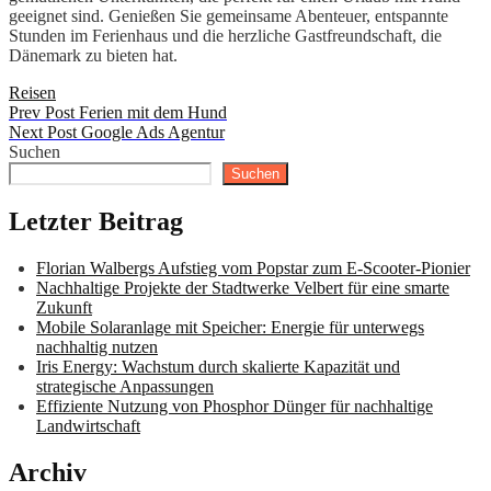
geeignet sind. Genießen Sie gemeinsame Abenteuer, entspannte
Stunden im Ferienhaus und die herzliche Gastfreundschaft, die
Dänemark zu bieten hat.
Categories
Reisen
Beitragsnavigation
Previous
Prev Post
Ferien mit dem Hund
Post
Next
Next Post
Google Ads Agentur
Post
Suchen
Suchen
Letzter Beitrag
Florian Walbergs Aufstieg vom Popstar zum E-Scooter-Pionier
Nachhaltige Projekte der Stadtwerke Velbert für eine smarte
Zukunft
Mobile Solaranlage mit Speicher: Energie für unterwegs
nachhaltig nutzen
Iris Energy: Wachstum durch skalierte Kapazität und
strategische Anpassungen
Effiziente Nutzung von Phosphor Dünger für nachhaltige
Landwirtschaft
Archiv