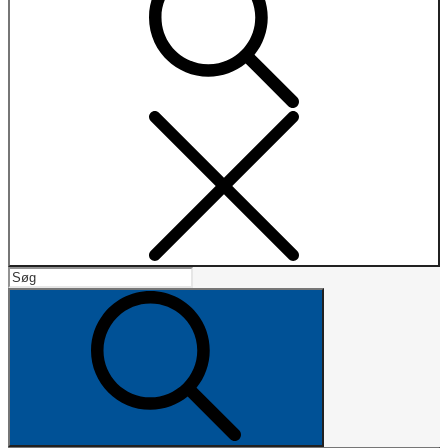
Search
Search
for:
Search