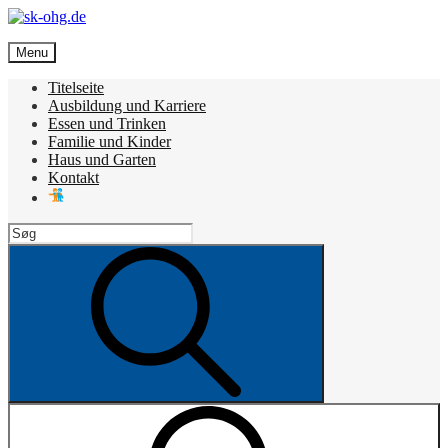
Skip
to
sk-ohg.de
content
Menu
Die besten Neuigkeiten
Titelseite
Ausbildung und Karriere
Essen und Trinken
Familie und Kinder
Haus und Garten
Kontakt
Search
for:
Search