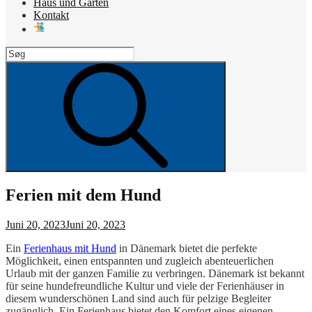
Haus und Garten
Kontakt
Search
for:
Search
Ferien mit dem Hund
Posted
Juni 20, 2023
Juni 20, 2023
on
Ein
Ferienhaus mit Hund
in Dänemark bietet die perfekte
Möglichkeit, einen entspannten und zugleich abenteuerlichen
Urlaub mit der ganzen Familie zu verbringen. Dänemark ist bekannt
für seine hundefreundliche Kultur und viele der Ferienhäuser in
diesem wunderschönen Land sind auch für pelzige Begleiter
zugänglich. Ein Ferienhaus bietet den Komfort eines eigenen