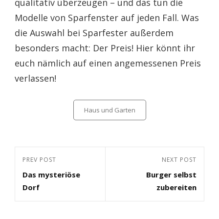
qualitativ überzeugen – und das tun die
Modelle von Sparfenster auf jeden Fall. Was
die Auswahl bei Sparfester außerdem
besonders macht: Der Preis! Hier könnt ihr
euch nämlich auf einen angemessenen Preis
verlassen!
Categories
Haus und Garten
Beitragsnavigation
Previous
PREV POST
Next
NEXT POST
Das mysteriöse
Burger selbst
Post
Post
Dorf
zubereiten