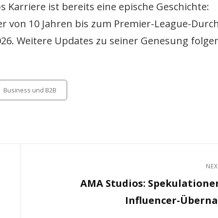
os Karriere ist bereits eine epische Geschichte:
er von 10 Jahren bis zum Premier-League-Durc
026. Weitere Updates zu seiner Genesung folgen
tegories
Business und B2B
NEX
Next
AMA Studios: Spekulation
Post
Influencer-Übern