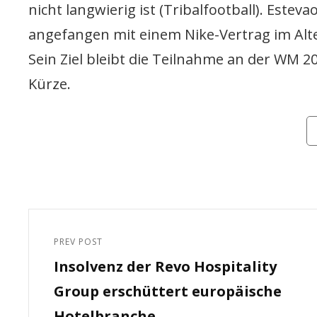
nicht langwierig ist (Tribalfootball). Esteva
angefangen mit einem Nike-Vertrag im Alt
Sein Ziel bleibt die Teilnahme an der WM 2
Kürze.
Ca
Beitragsnavigation
PREV POST
Previous
Insolvenz der Revo Hospitality
Post
Group erschüttert europäische
Hotelbranche