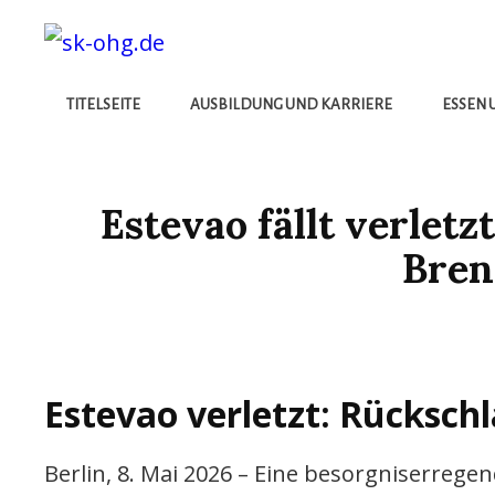
Die Besten Neuigkeiten
SK-OHG.DE
TITELSEITE
AUSBILDUNG UND KARRIERE
ESSEN 
Estevao fällt verletz
Bren
Estevao verletzt: Rückschl
Berlin, 8. Mai 2026 – Eine besorgniserrege