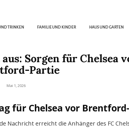
UND TRINKEN
FAMILIE UND KINDER
HAUS UND GARTEN
t aus: Sorgen für Chelsea v
tford-Partie
Posted
Mai 1, 2026
on
ag für Chelsea vor Brentford-
nde Nachricht erreicht die Anhänger des FC Chel