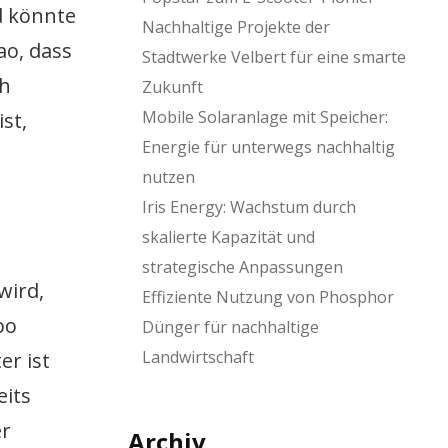
d könnte
Nachhaltige Projekte der
o, dass
Stadtwerke Velbert für eine smarte
ch
Zukunft
Mobile Solaranlage mit Speicher:
st,
Energie für unterwegs nachhaltig
nutzen
Iris Energy: Wachstum durch
skalierte Kapazität und
strategische Anpassungen
wird,
Effiziente Nutzung von Phosphor
bo
Dünger für nachhaltige
Landwirtschaft
er ist
eits
er
Archiv