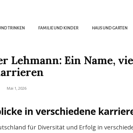
UND TRINKEN
FAMILIE UND KINDER
HAUS UND GARTEN
er Lehmann: Ein Name, vie
arrieren
Posted
Mai 1, 2026
on
blicke in verschiedene karrier
schland für Diversität und Erfolg in verschie