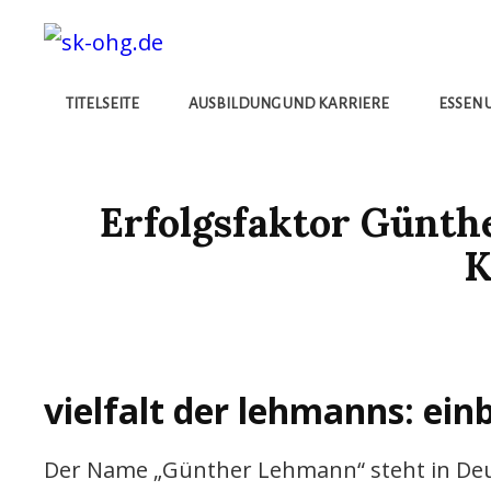
Die Besten Neuigkeiten
SK-OHG.DE
TITELSEITE
AUSBILDUNG UND KARRIERE
ESSEN 
Erfolgsfaktor Günth
K
vielfalt der lehmanns: ein
Der Name „Günther Lehmann“ steht in Deut