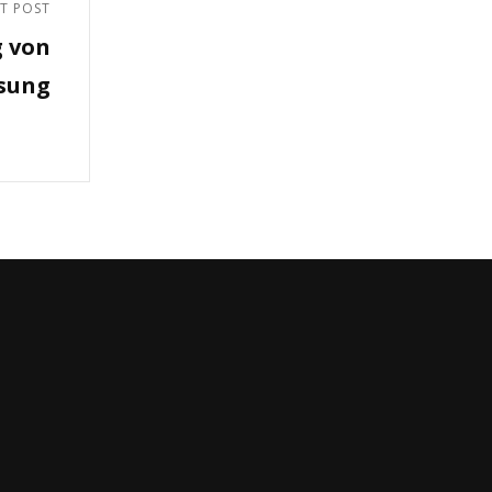
T POST
g von
ösung