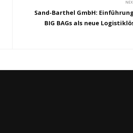
NEX
Next
Sand-Barthel GmbH: Einführun
Post
BIG BAGs als neue Logistikl