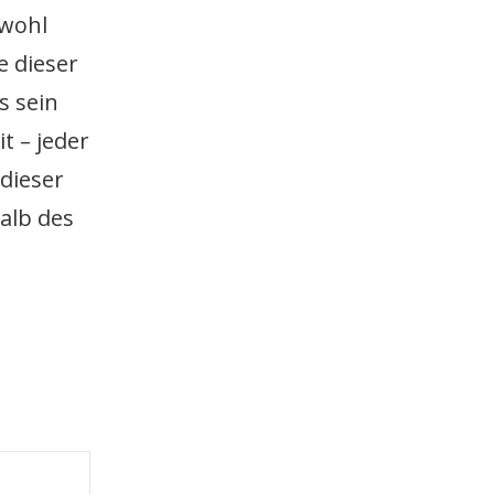
owohl
e dieser
s sein
t – jeder
dieser
halb des