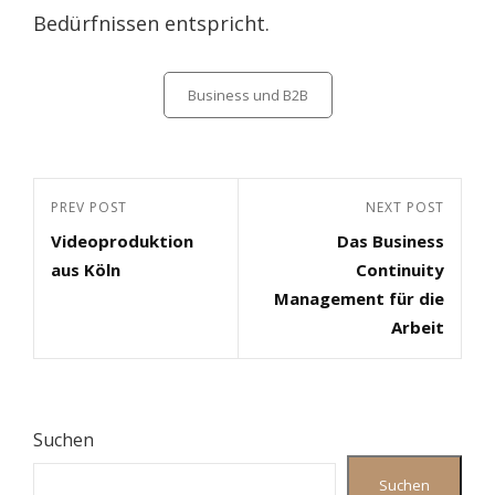
Bedürfnissen entspricht.
Categories
Business und B2B
Beitragsnavigation
Previous
PREV POST
Next
NEXT POST
Videoproduktion
Das Business
Post
Post
aus Köln
Continuity
Management für die
Arbeit
Suchen
Suchen