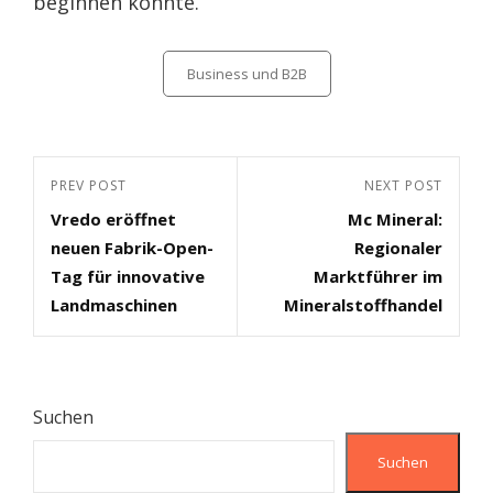
beginnen könnte.
Categories
Business und B2B
Beitragsnavigation
Previous
PREV POST
Next
NEXT POST
Vredo eröffnet
Mc Mineral:
Post
Post
neuen Fabrik-Open-
Regionaler
Tag für innovative
Marktführer im
Landmaschinen
Mineralstoffhandel
Suchen
Suchen