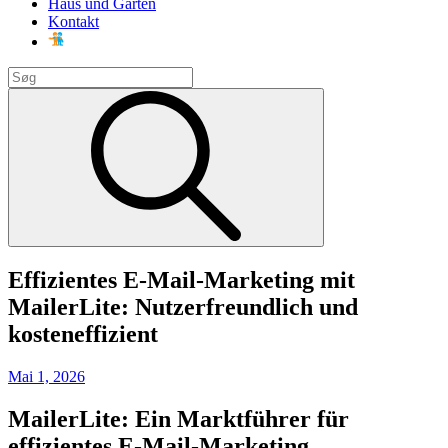
Haus und Garten
Kontakt
Search
for:
Search
Effizientes E-Mail-Marketing mit
MailerLite: Nutzerfreundlich und
kosteneffizient
Posted
Mai 1, 2026
on
MailerLite: Ein Marktführer für
effizientes E-Mail-Marketing