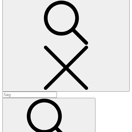
Search
Search
for:
Search