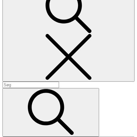
Search
Search
for:
Search