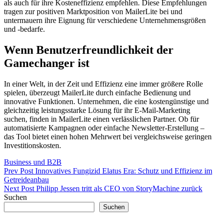
als auch für ihre Kosteneffizienz empfehlen. Diese Empfehlungen
tragen zur positiven Marktposition von MailerLite bei und
untermauern ihre Eignung für verschiedene Unternehmensgrößen
und -bedarfe.
Wenn Benutzerfreundlichkeit der
Gamechanger ist
In einer Welt, in der Zeit und Effizienz eine immer größere Rolle
spielen, überzeugt MailerLite durch einfache Bedienung und
innovative Funktionen. Unternehmen, die eine kostengünstige und
gleichzeitig leistungsstarke Lösung für ihr E-Mail-Marketing
suchen, finden in MailerLite einen verlässlichen Partner. Ob für
automatisierte Kampagnen oder einfache Newsletter-Erstellung –
das Tool bietet einen hohen Mehrwert bei vergleichsweise geringen
Investitionskosten.
Categories
Business und B2B
Beitragsnavigation
Previous
Prev Post
Innovatives Fungizid Elatus Era: Schutz und Effizienz im
Post
Getreideanbau
Next
Next Post
Philipp Jessen tritt als CEO von StoryMachine zurück
Post
Suchen
Suchen