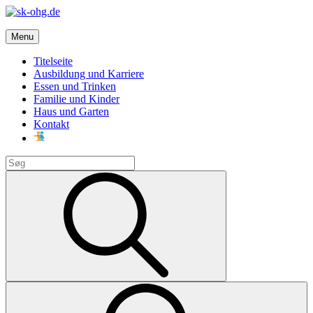
Skip
to
sk-ohg.de
content
Menu
Die besten Neuigkeiten
Titelseite
Ausbildung und Karriere
Essen und Trinken
Familie und Kinder
Haus und Garten
Kontakt
Search
for:
Search