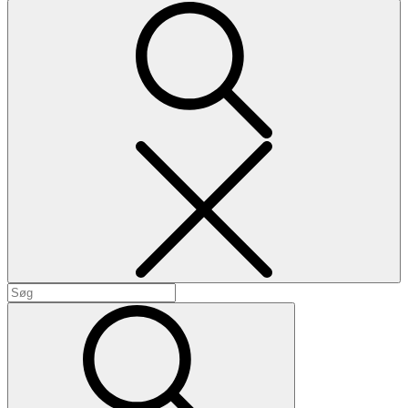
Search
Search
for:
Search