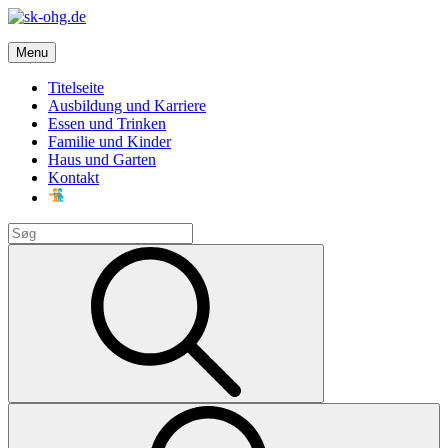
Skip
to
sk-ohg.de
content
Menu
Die besten Neuigkeiten
Titelseite
Ausbildung und Karriere
Essen und Trinken
Familie und Kinder
Haus und Garten
Kontakt
Search
for:
Search