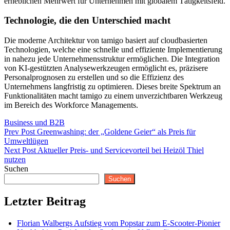
erheblichen Mehrwert für Unternehmen mit globalem Tätigkeitsfeld.
Technologie, die den Unterschied macht
Die moderne Architektur von tamigo basiert auf cloudbasierten
Technologien, welche eine schnelle und effiziente Implementierung
in nahezu jede Unternehmensstruktur ermöglichen. Die Integration
von KI-gestützten Analysewerkzeugen ermöglicht es, präzisere
Personalprognosen zu erstellen und so die Effizienz des
Unternehmens langfristig zu optimieren. Dieses breite Spektrum an
Funktionalitäten macht tamigo zu einem unverzichtbaren Werkzeug
im Bereich des Workforce Managements.
Categories
Business und B2B
Beitragsnavigation
Previous
Prev Post
Greenwashing: der „Goldene Geier“ als Preis für
Post
Umweltlügen
Next
Next Post
Aktueller Preis- und Servicevorteil bei Heizöl Thiel
Post
nutzen
Suchen
Suchen
Letzter Beitrag
Florian Walbergs Aufstieg vom Popstar zum E-Scooter-Pionier