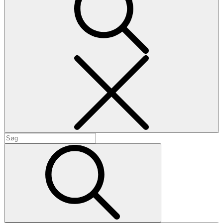
Search
Search
for:
Search