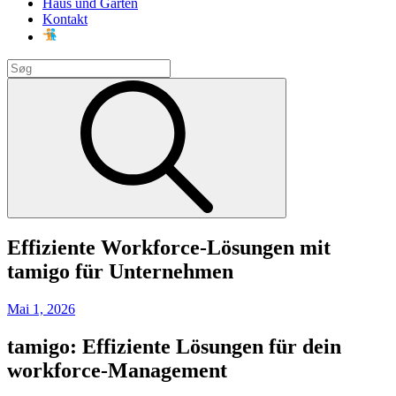
Haus und Garten
Kontakt
Search
for:
Search
Effiziente Workforce-Lösungen mit
tamigo für Unternehmen
Posted
Mai 1, 2026
on
tamigo: Effiziente Lösungen für dein
workforce-Management