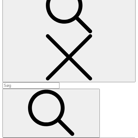
Search
Search
for:
Search