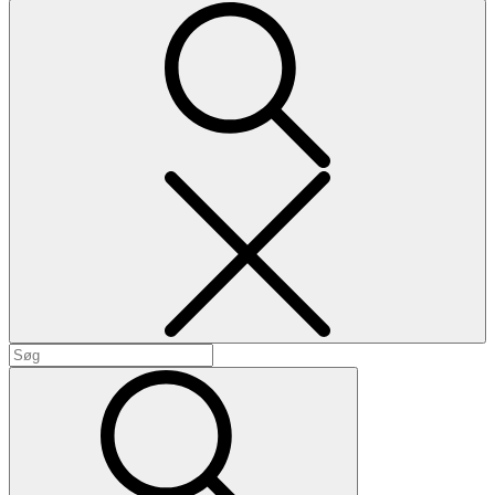
Search
Search
for:
Search