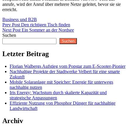
anrufe, wird der Anruf über mehrere Netze geleitet, bevor sie sie
erreicht.
Categories
Business und B2B
Beitragsnavigation
Previous
Prev Post
Den richtigen Tisch finden
Post
Next
Next Post
Ein Sommer an der Nordsee
Post
Suchen
Suchen
Letzter Beitrag
Florian Walbergs Aufstieg vom Popstar zum E-Scooter-Pionier
Nachhaltige Projekte der Stadtwerke Velbert für eine smarte
Zukunft
Mobile Solaranlage mit Speicher: Energie für unterwegs
nachhaltig nutzen
Iris Energy: Wachstum durch skalierte Kapazität und
strategische Anpassungen
Effiziente Nutzung von Phosphor Dünger für nachhaltige
Landwirtschaft
Archiv