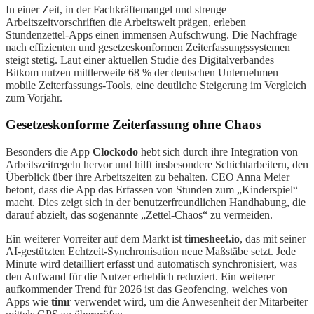
In einer Zeit, in der Fachkräftemangel und strenge
Arbeitszeitvorschriften die Arbeitswelt prägen, erleben
Stundenzettel-Apps einen immensen Aufschwung. Die Nachfrage
nach effizienten und gesetzeskonformen Zeiterfassungssystemen
steigt stetig. Laut einer aktuellen Studie des Digitalverbandes
Bitkom nutzen mittlerweile 68 % der deutschen Unternehmen
mobile Zeiterfassungs-Tools, eine deutliche Steigerung im Vergleich
zum Vorjahr.
Gesetzeskonforme Zeiterfassung ohne Chaos
Besonders die App
Clockodo
hebt sich durch ihre Integration von
Arbeitszeitregeln hervor und hilft insbesondere Schichtarbeitern, den
Überblick über ihre Arbeitszeiten zu behalten. CEO Anna Meier
betont, dass die App das Erfassen von Stunden zum „Kinderspiel“
macht. Dies zeigt sich in der benutzerfreundlichen Handhabung, die
darauf abzielt, das sogenannte „Zettel-Chaos“ zu vermeiden.
Ein weiterer Vorreiter auf dem Markt ist
timesheet.io
, das mit seiner
AI-gestützten Echtzeit-Synchronisation neue Maßstäbe setzt. Jede
Minute wird detailliert erfasst und automatisch synchronisiert, was
den Aufwand für die Nutzer erheblich reduziert. Ein weiterer
aufkommender Trend für 2026 ist das Geofencing, welches von
Apps wie
timr
verwendet wird, um die Anwesenheit der Mitarbeiter