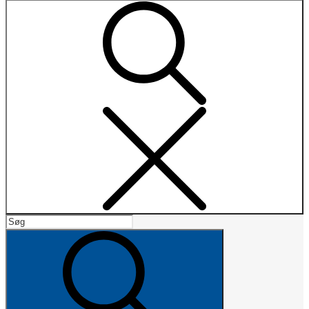
Search
Search
for:
Search