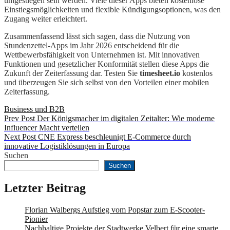
umgestiegen sein werden. Viele dieser Apps bieten kostenlose
Einstiegsmöglichkeiten und flexible Kündigungsoptionen, was den
Zugang weiter erleichtert.
Zusammenfassend lässt sich sagen, dass die Nutzung von
Stundenzettel-Apps im Jahr 2026 entscheidend für die
Wettbewerbsfähigkeit von Unternehmen ist. Mit innovativen
Funktionen und gesetzlicher Konformität stellen diese Apps die
Zukunft der Zeiterfassung dar. Testen Sie
timesheet.io
kostenlos
und überzeugen Sie sich selbst von den Vorteilen einer mobilen
Zeiterfassung.
Categories
Business und B2B
Beitragsnavigation
Previous
Prev Post
Der Königsmacher im digitalen Zeitalter: Wie moderne
Post
Influencer Macht verteilen
Next
Next Post
CNE Express beschleunigt E-Commerce durch
Post
innovative Logistiklösungen in Europa
Suchen
Suchen
Letzter Beitrag
Florian Walbergs Aufstieg vom Popstar zum E-Scooter-
Pionier
Nachhaltige Projekte der Stadtwerke Velbert für eine smarte