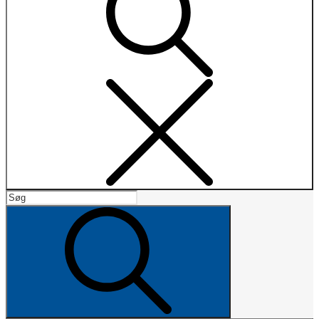
Search
Search
for:
Search