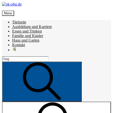
Skip
to
sk-ohg.de
content
Menu
Die besten Neuigkeiten
Titelseite
Ausbildung und Karriere
Essen und Trinken
Familie und Kinder
Haus und Garten
Kontakt
Search
for:
Search