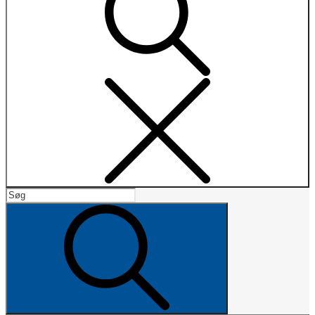
Search
Search
for:
Search