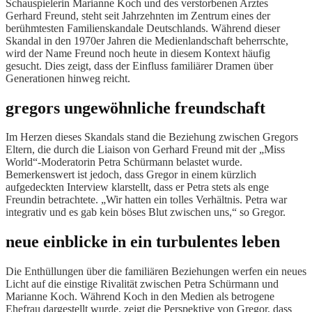
Schauspielerin Marianne Koch und des verstorbenen Arztes
Gerhard Freund, steht seit Jahrzehnten im Zentrum eines der
berühmtesten Familienskandale Deutschlands. Während dieser
Skandal in den 1970er Jahren die Medienlandschaft beherrschte,
wird der Name Freund noch heute in diesem Kontext häufig
gesucht. Dies zeigt, dass der Einfluss familiärer Dramen über
Generationen hinweg reicht.
gregors ungewöhnliche freundschaft
Im Herzen dieses Skandals stand die Beziehung zwischen Gregors
Eltern, die durch die Liaison von Gerhard Freund mit der „Miss
World“-Moderatorin Petra Schürmann belastet wurde.
Bemerkenswert ist jedoch, dass Gregor in einem kürzlich
aufgedeckten Interview klarstellt, dass er Petra stets als enge
Freundin betrachtete. „Wir hatten ein tolles Verhältnis. Petra war
integrativ und es gab kein böses Blut zwischen uns,“ so Gregor.
neue einblicke in ein turbulentes leben
Die Enthüllungen über die familiären Beziehungen werfen ein neues
Licht auf die einstige Rivalität zwischen Petra Schürmann und
Marianne Koch. Während Koch in den Medien als betrogene
Ehefrau dargestellt wurde, zeigt die Perspektive von Gregor, dass