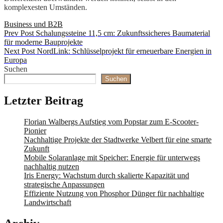
komplexesten Umständen.
Categories
Business und B2B
Beitragsnavigation
Previous
Prev Post
Schalungssteine 11,5 cm: Zukunftssicheres Baumaterial
Post
für moderne Bauprojekte
Next
Next Post
NordLink: Schlüsselprojekt für erneuerbare Energien in
Post
Europa
Suchen
Suchen
Letzter Beitrag
Florian Walbergs Aufstieg vom Popstar zum E-Scooter-
Pionier
Nachhaltige Projekte der Stadtwerke Velbert für eine smarte
Zukunft
Mobile Solaranlage mit Speicher: Energie für unterwegs
nachhaltig nutzen
Iris Energy: Wachstum durch skalierte Kapazität und
strategische Anpassungen
Effiziente Nutzung von Phosphor Dünger für nachhaltige
Landwirtschaft