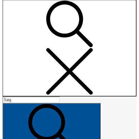
Search
Search
for:
Search