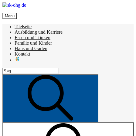
Skip
to
sk-ohg.de
content
Menu
Die besten Neuigkeiten
Titelseite
Ausbildung und Karriere
Essen und Trinken
Familie und Kinder
Haus und Garten
Kontakt
Search
for:
Search