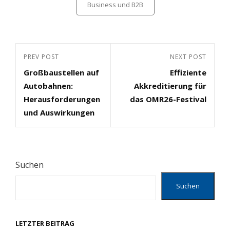
Categories
Business und B2B
Beitragsnavigation
Previous
PREV POST
Next
NEXT POST
Großbaustellen auf
Effiziente
Post
Post
Autobahnen:
Akkreditierung für
Herausforderungen
das OMR26-Festival
und Auswirkungen
Suchen
Suchen
LETZTER BEITRAG