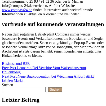
Telefonnummer 0 25 93 / 91 52 36 oder per E-Mail an
info@compass24.de erreichen. Auf der Webseite
www.compass24.de
finden Interessierte auch weiterführende
Informationen zu aktuellen Aktionen und Neuheiten.
vorfreude auf kommende veranstaltungen
Neben dem regulären Betrieb plant Compass immer wieder
besondere Events und Verkaufsaktionen, die Bootsfahrer und Segler
gleichermaßen anziehen. Seien es angekündigte Pop-up-Events oder
besondere Verkaufstage kurz vor Saisonbeginn, der Maritim-Shop in
Ascheberg ist stets darum bemüht, seinen Kunden ein einzigartiges
Einkaufserlebnis zu bieten.
Categories
Business und B2B
Beitragsnavigation
Previous
Prev Post
Leonardo Del Vecchio: Vom Waisenhaus zum
Post
Brillenkönig
Next
Next Post
Neue Baukooperation bei Wiedmann Alfdorf stärkt
Post
lokalen Markt
Suchen
Suchen
Letzter Beitrag