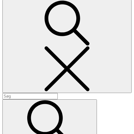
Search
Search
for:
Search