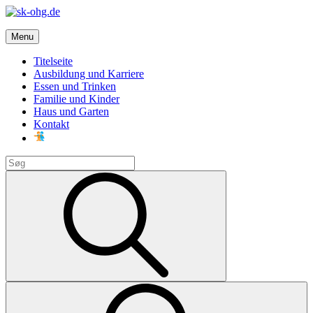
Skip
to
sk-ohg.de
content
Menu
Die besten Neuigkeiten
Titelseite
Ausbildung und Karriere
Essen und Trinken
Familie und Kinder
Haus und Garten
Kontakt
Search
for:
Search