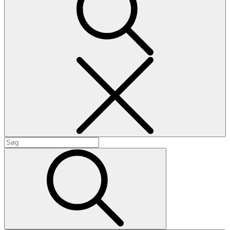
Search
Search
for:
Search