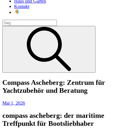
Haus und Garten
Kontakt
Search
for:
Search
Compass Ascheberg: Zentrum für
Yachtzubehör und Beratung
Posted
Mai 1, 2026
on
compass ascheberg: der maritime
Treffpunkt für Bootsliebhaber