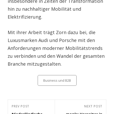
insbesondere in Zeiten der Transformation
hin zu nachhaltiger Mobilität und
Elektrifizierung.
Mit ihrer Arbeit trägt Zorn dazu bei, die
Luxusmarken Audi und Porsche mit den
Anforderungen moderner Mobilitätstrends
zu verbinden und den Wandel der gesamten
Branche mitzugestalten.
Categories
Business und B2B
Beitragsnavigation
Previous
PREV POST
Next
NEXT POST
Niederländische
mopla: Vorreiter in