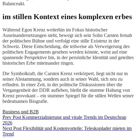
Balanceakt.
im stillen Kontext eines komplexen erbes
Während Egon Krenz weiterhin im Fokus historischer
Auseinandersetzungen steht, bewegt sich sein Sohn Carsten fernab
der politischen Bühne und verfolgt eine stille Existenz in der
Schweiz. Diese Entscheidung, die teilweise als Verweigerung des
politischen Engagements gesehen werden könnte, weist auf eine
spannende Perspektive hin, in der persönliche Identität und geteiltes
historisches Erbe miteinander ringen.
Die Symbolkraft, die Carsten Krenz verkörpert, liegt nicht nur in
seiner Abstammung, sondern auch in seiner Wahl, sich neu zu
erfinden. In einer Zeit, in der politische Diskussionen über die
Vergangenheit der DDR aufleben, bleibt die stumme Haltung von
Krenz provokant – ein stummer Spiegel für die stillen Wellen seiner
bedeutsamen Biografie.
Categories
Business und B2B
Beitragsnavigation
Previous
Prev Post
Kommerzialisierung und virale Trends im Deutschrap
Post
2026
Next
Next Post
Flexibilität und Kostenvorteile: Teleskoplader mieten im
Post
Trend