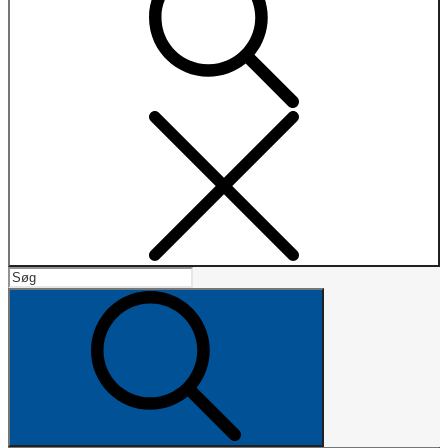
Search
Search
for:
Search