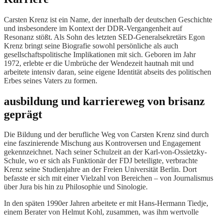
Carsten Krenz ist ein Name, der innerhalb der deutschen Geschichte
und insbesondere im Kontext der DDR-Vergangenheit auf
Resonanz stößt. Als Sohn des letzten SED-Generalsekretärs Egon
Krenz bringt seine Biografie sowohl persönliche als auch
gesellschaftspolitische Implikationen mit sich. Geboren im Jahr
1972, erlebte er die Umbrüche der Wendezeit hautnah mit und
arbeitete intensiv daran, seine eigene Identität abseits des politischen
Erbes seines Vaters zu formen.
ausbildung und karriereweg von brisanz
geprägt
Die Bildung und der berufliche Weg von Carsten Krenz sind durch
eine faszinierende Mischung aus Kontroversen und Engagement
gekennzeichnet. Nach seiner Schulzeit an der Karl-von-Ossietzky-
Schule, wo er sich als Funktionär der FDJ beteiligte, verbrachte
Krenz seine Studienjahre an der Freien Universität Berlin. Dort
befasste er sich mit einer Vielzahl von Bereichen – von Journalismus
über Jura bis hin zu Philosophie und Sinologie.
In den späten 1990er Jahren arbeitete er mit Hans-Hermann Tiedje,
einem Berater von Helmut Kohl, zusammen, was ihm wertvolle