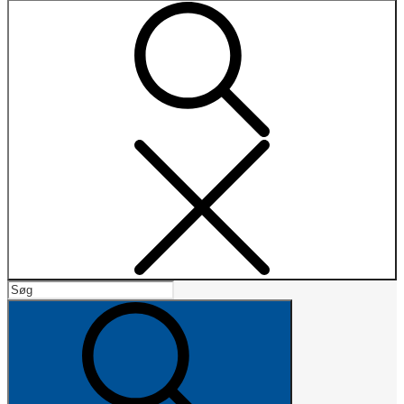
Search
Search
for:
Search