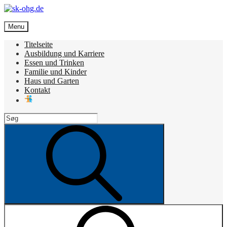
Skip
to
sk-ohg.de
content
Menu
Die besten Neuigkeiten
Titelseite
Ausbildung und Karriere
Essen und Trinken
Familie und Kinder
Haus und Garten
Kontakt
Search
for:
Search