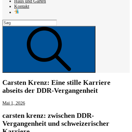
Haus und Garten
Kontakt
Search
for:
Search
Carsten Krenz: Eine stille Karriere
abseits der DDR-Vergangenheit
Posted
Mai 1, 2026
on
carsten krenz: zwischen DDR-
Vergangenheit und schweizerischer
Karriere