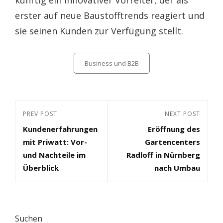
künftig ein innovativer Vorreiter, der als
erster auf neue Baustofftrends reagiert und
sie seinen Kunden zur Verfügung stellt.
Categories
Business und B2B
Beitragsnavigation
Previous
PREV POST
Next
NEXT POST
Kundenerfahrungen
Eröffnung des
Post
Post
mit Priwatt: Vor-
Gartencenters
und Nachteile im
Radloff in Nürnberg
Überblick
nach Umbau
Suchen