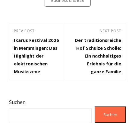
Business und B2B
Beitragsnavigation
Previous
PREV POST
Next
NEXT POST
Ikarus Festival 2026
Der traditionsreiche
Post
Post
in Memmingen: Das
Hof Schulze Scholle:
Highlight der
Ein nachhaltiges
elektronischen
Erlebnis für die
Musikszene
ganze Familie
Suchen
Suchen