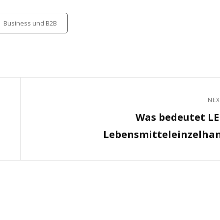
tegories
Business und B2B
NEX
Next
Was bedeutet L
Post
Lebensmitteleinzelha