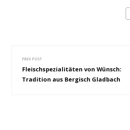
Ca
Beitragsnavigation
PREV POST
Previous
Fleischspezialitäten von Wünsch:
Post
Tradition aus Bergisch Gladbach