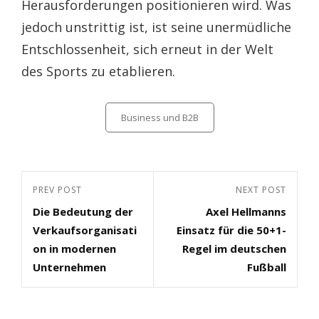
Herausforderungen positionieren wird. Was
jedoch unstrittig ist, ist seine unermüdliche
Entschlossenheit, sich erneut in der Welt
des Sports zu etablieren.
Categories
Business und B2B
Beitragsnavigation
Previous
PREV POST
Next
NEXT POST
Die Bedeutung der
Axel Hellmanns
Post
Post
Verkaufsorganisati
Einsatz für die 50+1-
on in modernen
Regel im deutschen
Unternehmen
Fußball