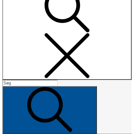
Search
Search
for:
Search