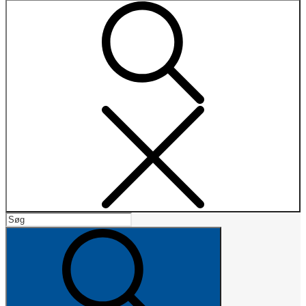
Search
Search
for:
Search