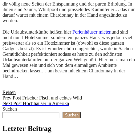
dir völlig neue Seiten der Entspannung und der puren Erholung. In
ihnen sind Sauna, Whirlpool und prasselndes Kaminfeuer… das nur
darauf wartet mit einem Chardonnay in der Hand angezündet zu
werden.
Die Urlaubsunterkünfte heißen hier
Ferienhäuser mieten
und sind
nicht nur 1 Hotelzimmer sondern ein ganzes Haus–was jedoch viel
preiswerter als so ein Hotelzimmer ist (obwohl es diese ganzen
Gadgets besitzt). Es ist wunderschön eingerichtet, wurde in Sachen
Gemütlichkeit perfektioniert sodass es heute zu den schönsten
Urlaubsunterkünften auf der ganzen Welt gehört. Hier muss man ein
Mal gewesen sein und sich von dem einmaligem Ambiente
beeindrucken lassen… am besten mit einem Chardonnay in der
Hand…
Categories
Reisen
Beitragsnavigation
Previous
Prev Post
Frischer Fisch und echtes Wild
Post
Next
Next Post
Hochhäuser in Amerika
Post
Suchen
Suchen
Letzter Beitrag