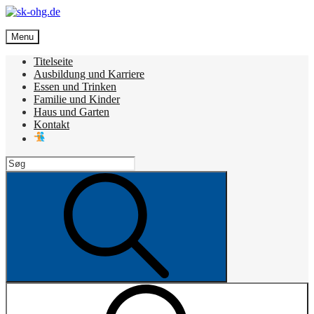
Skip
to
sk-ohg.de
content
Menu
Die besten Neuigkeiten
Titelseite
Ausbildung und Karriere
Essen und Trinken
Familie und Kinder
Haus und Garten
Kontakt
Search
for:
Search