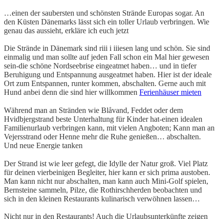
…einen der saubersten und schönsten Strände Europas sogar. An
den Küsten Dänemarks lässt sich ein toller Urlaub verbringen. Wie
genau das aussieht, erkläre ich euch jetzt
Die Strände in Dänemark sind riii i iiiesen lang und schön. Sie sind
einmalig und man sollte auf jeden Fall schon ein Mal hier gewesen
sein-die schöne Nordseebrise eingeatmet haben… und in tiefer
Beruhigung und Entspannung ausgeatmet haben. Hier ist der ideale
Ort zum Entspannen, runter kommen, abschalten. Gerne auch mit
Hund anbei denn die sind hier willkommen
Ferienhäuser mieten
Während man an Stränden wie Blåvand, Feddet oder dem
Hvidbjergstrand beste Unterhaltung für Kinder hat-einen idealen
Familienurlaub verbringen kann, mit vielen Angboten; Kann man an
Vejersstrand oder Henne mehr die Ruhe genießen… abschalten.
Und neue Energie tanken
Der Strand ist wie leer gefegt, die Idylle der Natur groß. Viel Platz
für deinen vierbeinigen Begleiter, hier kann er sich prima austoben.
Man kann nicht nur abschalten, man kann auch Mini-Golf spielen,
Bernsteine sammeln, Pilze, die Rothirschherden beobachten und
sich in den kleinen Restaurants kulinarisch verwöhnen lassen…
Nicht nur in den Restaurants! Auch die Urlaubsunterkünfte zeigen